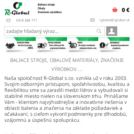
0 €
rglobal@rglobal.sk
0918 688 777
BALIACE STROJE, OBALOVÉ MATERIÁLY, ZNAČENIE
VÝROBKOV.....
Naša spoločnosť R-Global s.r.o. vznikla už v roku 2003.
Svojim odborným prístupom, spoľahlivosťou, kvalitou a
flexibilitou sme sa zaradili medzi lídrov a vybudovali si
stabilné miesto nielen na slovenskom trhu. Prinášame
Vám - klientom najvýhodnejšie a inovatívne riešenia v
oblasti balenia a značenia na základe požiadaviek a
očakávaní, s cieľom vytvoriť podmienky pre dlhodobú,
vzájomnú a úspešnú spoluprácu.