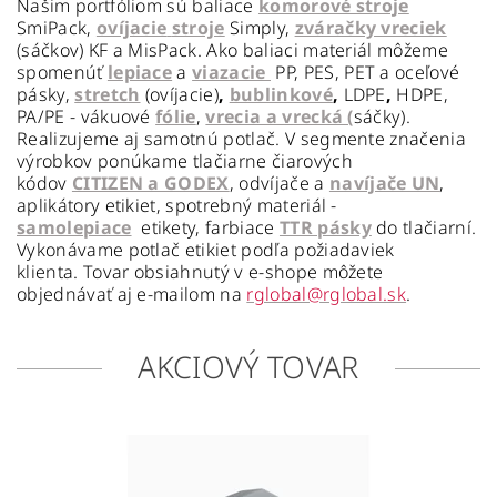
Našim portfóliom sú baliace
komorové stroje
SmiPack,
ovíjacie
stroje
Simply,
zváračky vreciek
(sáčkov) KF a MisPack. Ako baliaci materiál môžeme
spomenúť
lepiace
a
viazacie
PP, PES, PET a oceľové
pásky,
stretch
(ovíjacie)
,
bublinkové
,
LDPE
,
HDPE,
PA/PE - vákuové
fólie
,
vrecia a vrecká (
sáčky).
Realizujeme aj samotnú potlač. V segmente značenia
výrobkov ponúkame tlačiarne čiarových
kódov
CITIZEN a GODEX
, odvíjače a
navíjače UN
,
aplikátory etikiet, spotrebný materiál -
samolepiace
etikety, farbiace
TTR pásky
do tlačiarní.
Vykonávame potlač etikiet podľa požiadaviek
klienta. Tovar obsiahnutý v e-shope môžete
objednávať aj e-mailom na
rglobal@rglobal.sk
.
AKCIOVÝ TOVAR