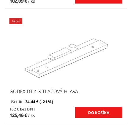
102,09 €
/ ks
Akcia
GODEX DT 4 X TLAČOVÁ HLAVA
Ušetríte
:
34,44 € (–21 %)
102 € bez DPH
125,46 €
/ ks