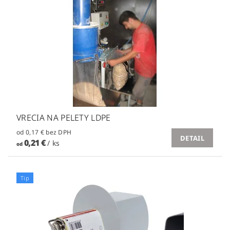
VRECIA NA PELETY LDPE
od 0,17 € bez DPH
DETAIL
0,21 €
/ ks
od
Tip