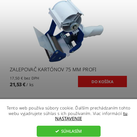
ZALEPOVAČ KARTÓNOV 75 MM PROFI
17,50 € bez DPH
21,53 €
/ ks
Tento web používa súbory cookie. Ďalším prechádzaním tohto
webu vyjadrujete súhlas s ich používaním. Viac informácií
tu
.
NASTAVENIE
SÚHLASÍM
2026 ©
R - Global s.r.o.
, všetky práva vyhradené