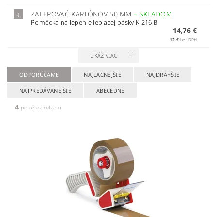
ZALEPOVAČ KARTÓNOV 50 MM
–
SKLADOM
3.
Pomôcka na lepenie lepiacej pásky K 216 B
14,76 €
12 €
bez DPH
UKÁŽ VIAC
ODPORÚČAME
NAJLACNEJŠIE
NAJDRAHŠIE
NAJPREDÁVANEJŠIE
ABECEDNE
4
položiek celkom