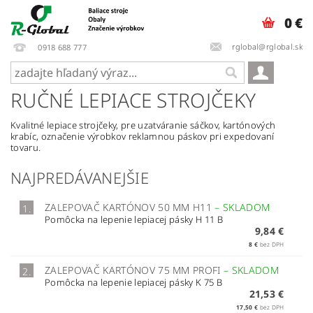
0 €
rglobal@rglobal.sk
0918 688 777
RUČNÉ LEPIACE STROJČEKY
Kvalitné lepiace strojčeky, pre uzatváranie sáčkov, kartónových
krabíc, označenie výrobkov reklamnou páskov pri expedovaní
tovaru.
NAJPREDÁVANEJŠIE
ZALEPOVAČ KARTÓNOV 50 MM H11
–
SKLADOM
1.
Pomôcka na lepenie lepiacej pásky H 11 B
9,84 €
8 €
bez DPH
ZALEPOVAČ KARTÓNOV 75 MM PROFI
–
SKLADOM
2.
Pomôcka na lepenie lepiacej pásky K 75 B
21,53 €
17,50 €
bez DPH