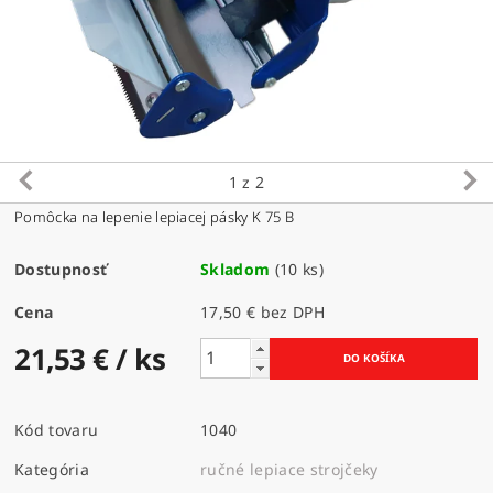
1
z 2
Pomôcka na lepenie lepiacej pásky K 75 B
Dostupnosť
Skladom
(10 ks)
Cena
17,50 € bez DPH
21,53 €
/ ks
Kód tovaru
1040
Kategória
ručné lepiace strojčeky