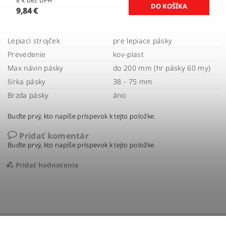
8 € bez DPH
9,84 €
Lepiaci strojček
pre lepiace pásky
Prevedenie
kov-plast
Max návin pásky
do 200 mm (hr pásky 60 my)
šírka pásky
38 - 75 mm
Brzda pásky
áno
Buďte prvý, kto napíše príspevok k tejto položke.
Pridať komentár
Buďte prvý, kto napíše príspevok k tejto položke.
Pridať hodnotenie