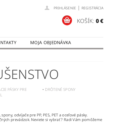
|
PRIHLÁSENIE
REGISTRÁCIA
KOŠÍK:
0 €
NTAKTY
MOJA OBJEDNÁVKA
LUŠENSTVO
ACIE PÁSKY PRE
DRÔTENÉ SPONY
EL
 spony, odvíjače pre PP, PES, PET a oceľové pásky.
ných prevádzok. Neviete si vybrať ? Radi Vám pomôžeme