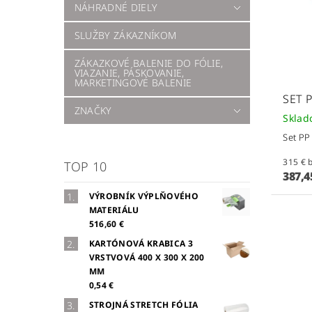
NÁHRADNÉ DIELY
SLUŽBY ZÁKAZNÍKOM
ZÁKAZKOVÉ BALENIE DO FÓLIE,
VIAZANIE, PÁSKOVANIE,
MARKETINGOVÉ BALENIE
SET 
ZNAČKY
Skla
Set PP
3
TOP 10
387,4
VÝROBNÍK VÝPLŇOVÉHO
MATERIÁLU
516,60 €
KARTÓNOVÁ KRABICA 3
VRSTVOVÁ 400 X 300 X 200
MM
0,54 €
STROJNÁ STRETCH FÓLIA