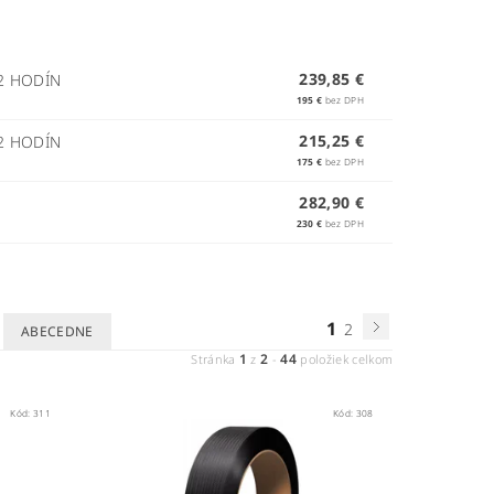
239,85 €
2 HODÍN
195 €
bez DPH
215,25 €
2 HODÍN
175 €
bez DPH
282,90 €
230 €
bez DPH
1
2
ABECEDNE
1
2
44
Stránka
z
-
položiek celkom
Kód:
311
Kód:
308