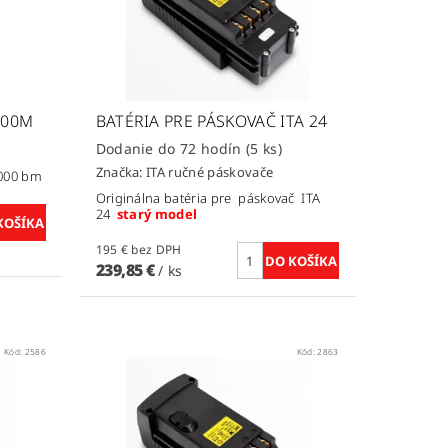
000M
BATÉRIA PRE PÁSKOVAČ ITA 24
Dodanie do 72 hodín
(5 ks)
Značka:
ITA ručné páskovače
3000 bm
Originálna batéria pre páskovač ITA
24
starý model
195 € bez DPH
239,85 €
/ ks
Kód:
2586
Kód:
2863