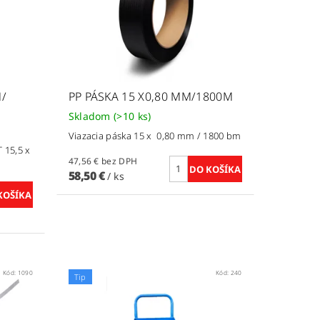
M/
PP PÁSKA 15 X0,80 MM/1800M
Skladom
(>10 ks)
Viazacia páska 15 x 0,80 mm / 1800 bm
T 15,5 x
47,56 € bez DPH
58,50 €
/ ks
Kód:
1090
Kód:
240
Tip