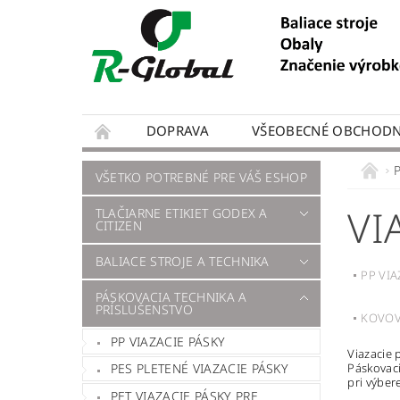
DOPRAVA
VŠEOBECNÉ OBCHODN
VŠETKO POTREBNÉ PRE VÁŠ ESHOP
VI
TLAČIARNE ETIKIET GODEX A
CITIZEN
BALIACE STROJE A TECHNIKA
PP VIA
PÁSKOVACIA TECHNIKA A
PRÍSLUŠENSTVO
KOVOV
PP VIAZACIE PÁSKY
Viazacie 
Páskovac
PES PLETENÉ VIAZACIE PÁSKY
pri výber
PET VIAZACIE PÁSKY PRE