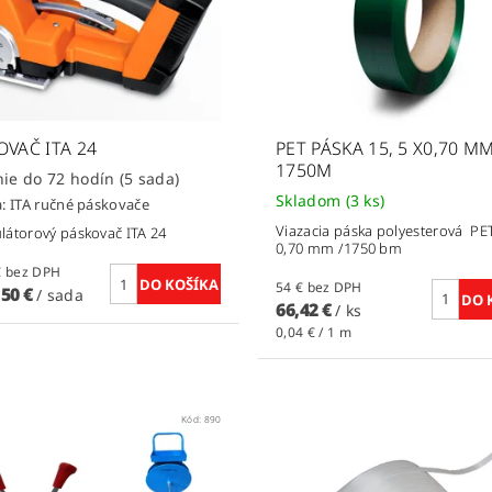
OVAČ ITA 24
PET PÁSKA 15, 5 X0,70 M
1750M
Dodanie do 72 hodín
(5 sada)
Skladom
(3 ks)
a:
ITA ručné páskovače
Viazacia páska polyesterová PE
átorový páskovač ITA 24
0,70 mm /1750 bm
1 950 € bez DPH
54 € bez DPH
,50 €
/ sada
66,42 €
/ ks
0,04 € / 1 m
Kód:
890