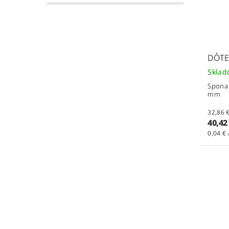
DÔTE
Skla
Spona 
mm
40,42
0,04 € 