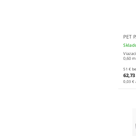
PET 
Skla
Viazac
0,60 
51 
62,73
0,03 € 