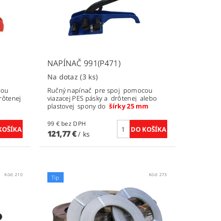
NAPÍNAČ 991(P471)
Na dotaz
(3 ks)
cou
Ručný napínač pre spoj pomocou
drôtenej
viazacej PES pásky a drôtenej alebo
plastovej spony do
šírky 25 mm
99 € bez DPH
121,77 €
/ ks
Kód:
210
Kód:
273
Tip