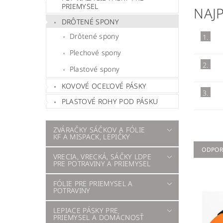
PRIEMYSEL
NAJ
DRÔTENÉ SPONY
Drôtené spony
1.
Plechové spony
2.
Plastové spony
KOVOVÉ OCEĽOVÉ PÁSKY
3.
PLASTOVÉ ROHY POD PÁSKU
ZVÁRAČKY SÁČKOV A FÓLIE
KF A MISPACK, LEPIČKY
ODPO
VRECIA, VRECKÁ, SÁČKY LDPE
PRE POTRAVINY A PRIEMYSEL
FÓLIE PRE PRIEMYSEL A
POTRAVINY
LEPIACE PÁSKY PRE
PRIEMYSEL A DOMÁCNOSŤ