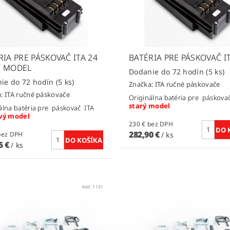
RIA PRE PÁSKOVAČ ITA 24
BATÉRIA PRE PÁSKOVAČ I
 MODEL
Dodanie do 72 hodín
(5 ks)
Dodanie do 72 hodín
(5 ks)
Značka:
ITA ručné páskovače
a:
ITA ručné páskovače
Originálna batéria pre páskova
starý model
álna batéria pre páskovač ITA
vý model
230 € bez DPH
282,90 €
75 € bez DPH
/ ks
5 €
/ ks
Kód:
1131