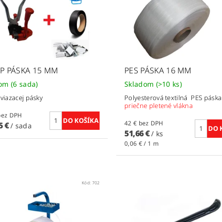
PP PÁSKA 15 MM
PES PÁSKA 16 MM
dom
(6 sada)
Skladom
(>10 ks)
 viazacej pásky
Polyesterová textilná PES pásk
priečne pletené vlákna
15 € bez DPH
42 € bez DPH
5 €
/ sada
51,66 €
/ ks
0,06 € / 1 m
Kód:
702