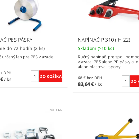
JAČ PES PÁSKY
NAPÍNAČ P 310 ( H 22)
Dodanie do 72 hodín
(2 ks)
Skladom
(>10 ks)
č určený len pre PES viazacie
Ručný napínač pre spoj pomo
viazacej PES alebo PP pásky a 
alebo plastovej spony
€ bez DPH
68 € bez DPH
 €
/ ks
83,64 €
/ ks
Kód:
1129