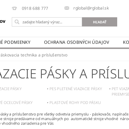
rglobal@rglobal.sk
0918 688 777
É PODMIENKY
OCHRANA OSOBNÝCH ÚDAJOV
KO
Páskovacia technika a príslušenstvo
AZACIE PÁSKY A PRÍS
ZACIE PÁSKY
PES PLETENÉ VIAZACIE PÁSKY
PET VIAZ
PRIEMYS
É OCEĽOVÉ PÁSKY
PLASTOVÉ ROHY POD PÁSKU
pásky a príslušenstvo pre všetky odvetvia priemyslu - páskovače, napínače,
ie stroje predávame od manuálnych po automatické stroje vhodné nároč
e vhodného zariadenia pre Vás