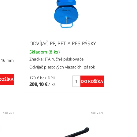
ODVÍJAČ PP, PET A PES PÁSKY
Skladom
(8 ks)
Značka:
ITA ručné páskovače
a 16 mm
Odvíjač plastových viazacích pások
170 € bez DPH
209,10 €
/ ks
Kód:
201
Kód:
2576