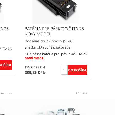
TA 25
BATÉRIA PRE PÁSKOVAČ ITA 25
NOVÝ MODEL
Dodanie do 72 hodín
(5 ks)
Značka:
ITA ručné páskovače
č ITA 25
Originálna batéria pre páskovač ITA 25
nový model
195 € bez DPH
239,85 €
/ ks
Kód:
1130
Kód:
1128