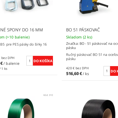
NÉ SPONY DO 16 MM
BO 51 PÁSKOVAČ
dom
(>10 balenie)
Skladom
(2 ks)
Značka:
BO - 51 páskovač na oc
B5 pre PES pásky do šírky 16
pásku
Ručný páskovač BO 51 na oceľo
32,86 € bez DPH
pásku
 €
/ balenie
420 € bez DPH
/ 1 ks
516,60 €
/ ks
Kód:
310