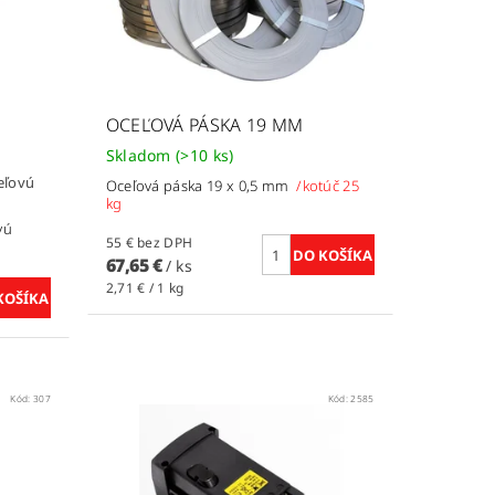
OCEĽOVÁ PÁSKA 19 MM
Skladom
(>10 ks)
eľovú
Oceľová páska 19 x 0,5 mm
/kotúč 25
kg
vú
55 € bez DPH
67,65 €
/ ks
2,71 € / 1 kg
Kód:
307
Kód:
2585