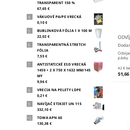
TRANSPARENT 150 %
67,65 €
VÁKUOVÉ PA/PE VRECKÁ
0,10 €
BUBLINKOVÁ FÓLIA 1 X 100 M
22,02 €
ODVÍ
TRANSPARENTNÁ STRETCH
FÓLIA
Odvíja
7,55 €
pásky
ANTISTATICKÉ ESD VRECKÁ
42 
1450 + 2 X 750 X 1632 MM/145
51,66
MY
9,96 €
VRECIA NA PELETY LDPE
0,21 €
NAVÍJAČ ETIKIET UN 115
332,10 €
TOWA APN 60
130,38 €