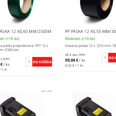
PÁSKA 12 X0,60 MM/2500M
PP PÁSKA 12 X0,55 MM/3
dom
(>10 ks)
Skladom
(>10 ks)
ia páska polyesterová PET 12 x
Viazacia páska 12 x 0,55 mm /
mm /2500 bm
48 € bez DPH
€ bez DPH
59,04 €
/ ks
 €
/ ks
0,02 € / 1 ks
/ 1 m
Kód:
2862