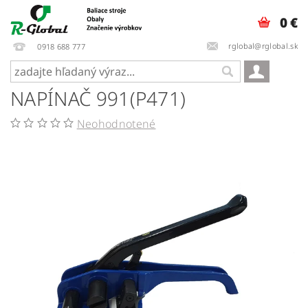
0 €
rglobal@rglobal.sk
0918 688 777
NAPÍNAČ 991(P471)
Neohodnotené