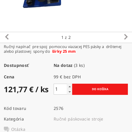
1
z 2
Ručný napínač pre spoj pomocou viazacej PES pásky a drôtenej
alebo plastovej spony do
šírky 25 mm
Dostupnosť
Na dotaz
(3 ks)
Cena
99 € bez DPH
121,77 €
/ ks
Kód tovaru
2576
Kategória
Ručné páskovacie stroje
Otázka