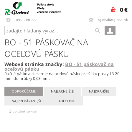
0 €
rglobal@rglobal.sk
0918 688 777
BO - 51 PÁSKOVAČ NA
OCEĽOVÚ PÁSKU
Webová stránka značky:
BO - 51 páskovač na
oceľovú pásku
Ručné páskovacie stroje na oceľovú pásku pre šírku pásky 13-20
mm do hrúbky 0,63 mm.
ODPORÚČAME
NAJLACNEJŠIE
NAJDRAHŠIE
NAJPREDÁVANEJŠIE
ABECEDNE
3
položiek celkom