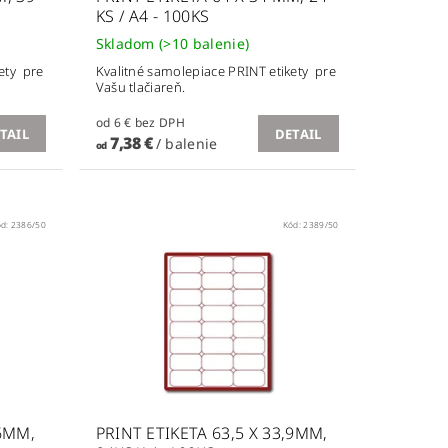
KS / A4 - 100KS
Skladom
(>10 balenie)
ety pre
Kvalitné samolepiace PRINT etikety pre
Vašu tlačiareň.
od 6 € bez DPH
TAIL
DETAIL
7,38 €
/ balenie
od
ód:
2386/50
Kód:
2389/50
,6MM,
PRINT ETIKETA 63,5 X 33,9MM,