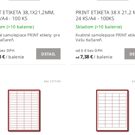
T ETIKETA 38,1X21,2MM,
PRINT ETIKETA 38 X 21,2
/A4 - 100 KS
24 KS/A4 - 100KS
dom
(>10 balenie)
Skladom
(>10 balenie)
né samolepiace PRINT etikety pre
Kvalitné samolepiace PRINT etik
lačiareň.
Vašu tlačiareň.
od 6 € bez DPH
od 6 € bez DPH
DETAIL
DE
8 €
7,38 €
/ balenie
/ balenie
od
Kód:
2377/50
K