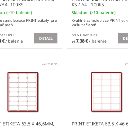
/A4- 100KS
KS / A4 - 100KS
dom
(>10 balenie)
Skladom
(>10 balenie)
né samolepiace PRINT etikety pre
Kvalitné samolepiace PRINT etik
lačiareň.
Vašu tlačiareň.
od 6 € bez DPH
od 6 € bez DPH
DETAIL
DE
8 €
7,38 €
/ balenie
/ balenie
od
Kód:
2392/50
K
 ETIKETA 63,5 X 46,6MM,
PRINT ETIKETA 63,5 X 46