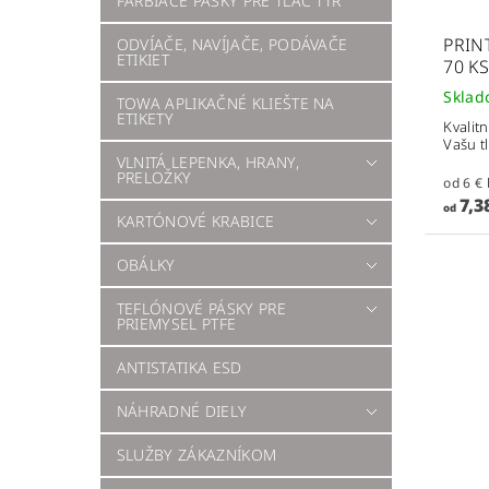
FARBIACE PÁSKY PRE TLAČ TTR
PRIN
ODVÍAČE, NAVÍJAČE, PODÁVAČE
ETIKIET
70 KS
Skla
TOWA APLIKAČNÉ KLIEŠTE NA
ETIKETY
Kvalit
Vašu t
VLNITÁ LEPENKA, HRANY,
PRELOŽKY
7,3
od
KARTÓNOVÉ KRABICE
OBÁLKY
TEFLÓNOVÉ PÁSKY PRE
PRIEMYSEL PTFE
ANTISTATIKA ESD
NÁHRADNÉ DIELY
SLUŽBY ZÁKAZNÍKOM