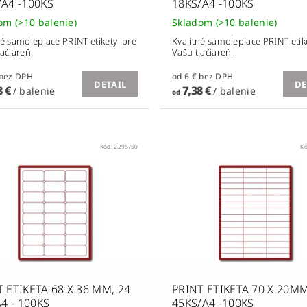
/A4 -100KS
18KS/A4 -100KS
dom
(>10 balenie)
Skladom
(>10 balenie)
né samolepiace PRINT etikety pre
Kvalitné samolepiace PRINT etik
lačiareň.
Vašu tlačiareň.
od 6 € bez DPH
od 6 € bez DPH
DETAIL
DE
8 €
7,38 €
/ balenie
/ balenie
od
Kód:
2296/50
K
 ETIKETA 68 X 36 MM, 24
PRINT ETIKETA 70 X 20MM
A4 - 100KS
45KS/A4 -100KS