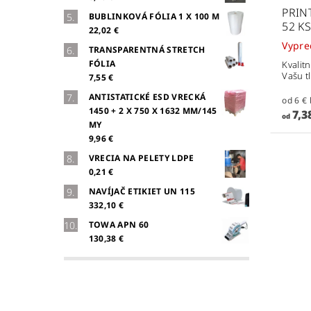
PRINT
BUBLINKOVÁ FÓLIA 1 X 100 M
52 KS
22,02 €
Vypr
TRANSPARENTNÁ STRETCH
FÓLIA
Kvalit
Vašu t
7,55 €
ANTISTATICKÉ ESD VRECKÁ
1450 + 2 X 750 X 1632 MM/145
7,3
od
MY
9,96 €
VRECIA NA PELETY LDPE
0,21 €
NAVÍJAČ ETIKIET UN 115
332,10 €
TOWA APN 60
130,38 €