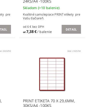
24KS/A4 -100KS
Skladom
(>10 balenie)
ety pre
Kvalitné samolepiace PRINT etikety pre
Vašu tlačiareň.
od 6 € bez DPH
TAIL
DETAIL
7,38 €
/ balenie
od
ód:
2320/50
Kód:
2323/50
,
PRINT ETIKETA 70 X 29,6MM,
30KS/A4 -100KS