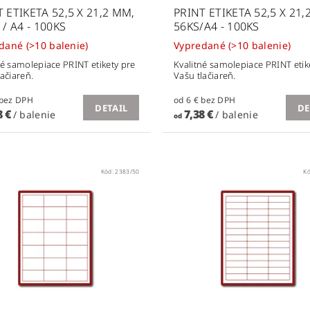
 ETIKETA 52,5 X 21,2 MM,
PRINT ETIKETA 52,5 X 21
 / A4 - 100KS
56KS/A4 - 100KS
edané
(>10 balenie)
Vypredané
(>10 balenie)
né samolepiace PRINT etikety pre
Kvalitné samolepiace PRINT etik
lačiareň.
Vašu tlačiareň.
od 6 € bez DPH
od 6 € bez DPH
DETAIL
DE
8 €
7,38 €
/ balenie
/ balenie
od
Kód:
2383/50
K