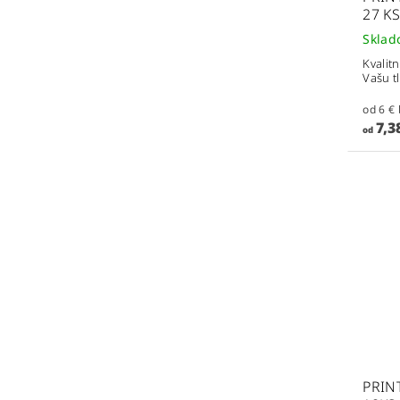
27 KS
Skla
Kvalit
Vašu t
7,3
od
PRINT