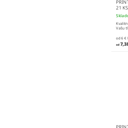
PRINT
21 KS
Skla
Kvalit
Vašu t
7,3
od
PRINT