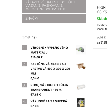
ZÁKAZKOVÉ BALENIE DO FÓLIE,
VIAZANIE, PÁSKOVANIE,
PRINT
MARKETINGOVÉ BALENIE
68 KS
ZNAČKY
Skla
Kvalit
Vašu t
TOP 10
7,3
od
VÝROBNÍK VÝPLŇOVÉHO
MATERIÁLU
516,60 €
KARTÓNOVÁ KRABICA 3
VRSTVOVÁ 400 X 300 X 200
MM
0,54 €
STROJNÁ STRETCH FÓLIA
TRANSPARENT 150 %
67,65 €
VÁKUOVÉ PA/PE VRECKÁ
0,10 €