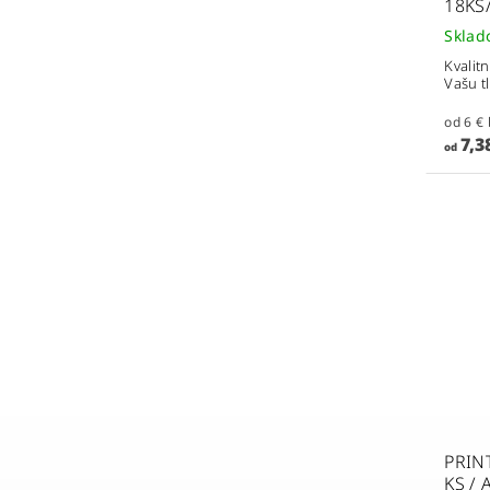
18KS
Skla
Kvalit
Vašu t
7,3
od
PRINT
KS / 