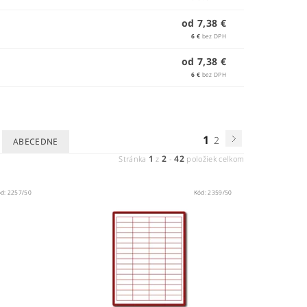
od 7,38 €
6 €
bez DPH
od 7,38 €
6 €
bez DPH
1
2
ABECEDNE
1
2
42
Stránka
z
-
položiek celkom
ód:
2257/50
Kód:
2359/50