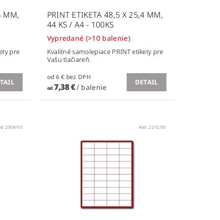
4 MM,
PRINT ETIKETA 48,5 X 25,4 MM,
44 KS / A4 - 100KS
Vypredané
(>10 balenie)
ety pre
Kvalitné samolepiace PRINT etikety pre
Vašu tlačiareň.
od 6 € bez DPH
TAIL
DETAIL
7,38 €
/ balenie
od
ód:
2308/50
Kód:
2272/50