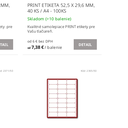
,2MM,
PRINT ETIKETA 52,5 X 29,6 MM,
40 KS / A4 - 100KS
Skladom
(>10 balenie)
ety pre
Kvalitné samolepiace PRINT etikety pre
Vašu tlačiareň.
od 6 € bez DPH
TAIL
DETAIL
7,38 €
/ balenie
od
ód:
2371/50
Kód:
2365/50