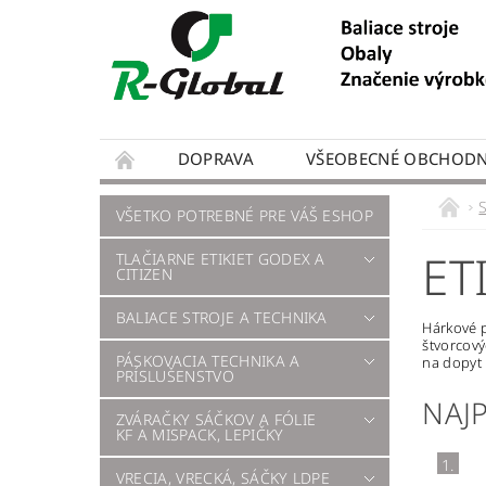
DOPRAVA
VŠEOBECNÉ OBCHODN
VŠETKO POTREBNÉ PRE VÁŠ ESHOP
ET
TLAČIARNE ETIKIET GODEX A
CITIZEN
BALIACE STROJE A TECHNIKA
Hárkové p
štvorcový
PÁSKOVACIA TECHNIKA A
na dopyt 
PRÍSLUŠENSTVO
NAJ
ZVÁRAČKY SÁČKOV A FÓLIE
KF A MISPACK, LEPIČKY
1.
VRECIA, VRECKÁ, SÁČKY LDPE