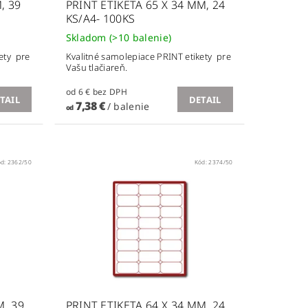
, 39
PRINT ETIKETA 65 X 34 MM, 24
KS/A4- 100KS
Skladom
(>10 balenie)
ety pre
Kvalitné samolepiace PRINT etikety pre
Vašu tlačiareň.
od 6 € bez DPH
TAIL
DETAIL
7,38 €
/ balenie
od
ód:
2362/50
Kód:
2374/50
M, 39
PRINT ETIKETA 64 X 34 MM, 24