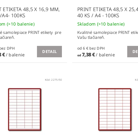
 ETIKETA 48,5 X 16,9 MM,
PRINT ETIKETA 48,5 X 25,
/A4- 100KS
40 KS / A4 - 100KS
dom
(>10 balenie)
Skladom
(>10 balenie)
né samolepiace PRINT etikety pre
Kvalitné samolepiace PRINT etik
lačiareň.
Vašu tlačiareň.
od 6 € bez DPH
od 6 € bez DPH
DETAIL
DE
8 €
7,38 €
/ balenie
/ balenie
od
Kód:
2275/50
K