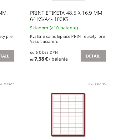
 MM,
PRINT ETIKETA 48,5 X 16,9 MM,
64 KS/A4- 100KS
Skladom
(>10 balenie)
ety pre
Kvalitné samolepiace PRINT etikety pre
Vašu tlačiareň.
od 6 € bez DPH
TAIL
DETAIL
7,38 €
/ balenie
od
ód:
2263/50
Kód:
2266/50