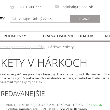
rglobal@rglobal.sk
0918 688 777
É PODMIENKY
OCHRANA OSOBNÝCH ÚDAJOV
KO
Samolepiace etikety a štítky
Hárkove etikety
IKETY V HÁRKOCH
rint etikety A4 pre použitie v laserových a atramentových tlačiarňach. P
ch a okrúhlych. Vyrábame ich z matného papiera, v základnej bielej farb
na email rglobal@rglobal.sk
PREDÁVANEJŠIE
PRINT ETIKETA 63,5 X 46,6MM, 18KS/A4 -100KS
–
SKLADOM
Kvalitné samolepiace PRINT etikety pre Vašu tlačiareň.