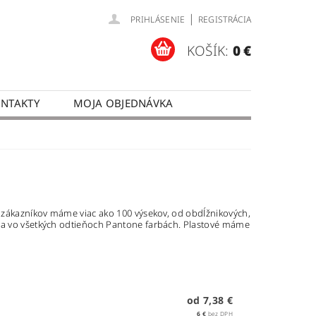
|
PRIHLÁSENIE
REGISTRÁCIA
KOŠÍK:
0 €
NTAKTY
MOJA OBJEDNÁVKA
re zákazníkov máme viac ako 100 výsekov, od obdĺžnikových,
e a vo všetkých odtieňoch Pantone farbách. Plastové máme
od 7,38 €
6 €
bez DPH