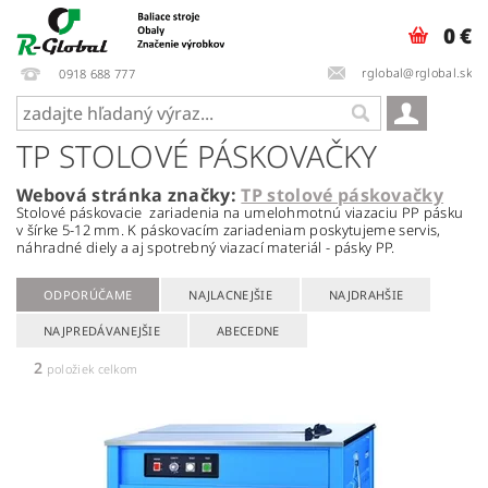
0 €
rglobal@rglobal.sk
0918 688 777
TP STOLOVÉ PÁSKOVAČKY
Webová stránka značky:
TP stolové páskovačky
Stolové páskovacie zariadenia na umelohmotnú viazaciu PP pásku
v šírke 5-12 mm. K páskovacím zariadeniam poskytujeme servis,
náhradné diely a aj spotrebný viazací materiál - pásky PP.
ODPORÚČAME
NAJLACNEJŠIE
NAJDRAHŠIE
NAJPREDÁVANEJŠIE
ABECEDNE
2
položiek celkom