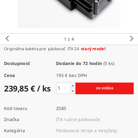
1
z 4
Originálna batéria pre páskovač ITA 24
starý model
Dostupnosť
Dodanie do 72 hodín
(5 ks)
Cena
195 € bez DPH
239,85 €
/ ks
Kód tovaru
2585
Značka
ITA ručné páskovače
Kategória
Páskovacie stroje a strojčeky