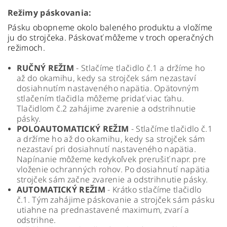
Režimy páskovania:
Pásku obopneme okolo baleného produktu a vložíme
ju do strojčeka. Páskovať môžeme v troch operačných
režimoch.
RUČNÝ REŽIM
- Stlačíme tlačidlo č.1 a držíme ho
až do okamihu, kedy sa strojček sám nezastaví
dosiahnutím nastaveného napätia. Opätovným
stlačením tlačidla môžeme pridať viac ťahu.
Tlačidlom č.2 zahájime zvarenie a odstrihnutie
pásky.
POLOAUTOMATICKÝ REŽIM
- Stlačíme tlačidlo č.1
a držíme ho až do okamihu, kedy sa strojček sám
nezastaví pri dosiahnutí nastaveného napätia.
Napínanie môžeme kedykoľvek prerušiť napr. pre
vloženie ochranných rohov. Po dosiahnutí napätia
strojček sám začne zvarenie a odstrihnutie pásky.
AUTOMATICKÝ REŽIM
- Krátko stlačíme tlačidlo
č.1. Tým zahájime páskovanie a strojček sám pásku
utiahne na prednastavené maximum, zvarí a
odstrihne.