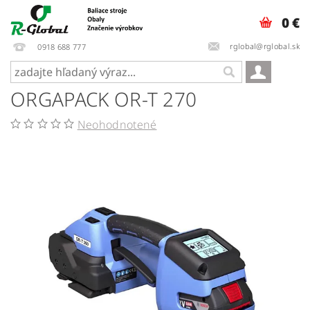
0 €
rglobal@rglobal.sk
0918 688 777
ORGAPACK OR-T 270
Neohodnotené