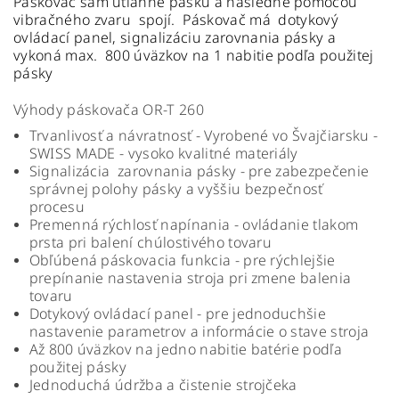
Páskovač sám utiahne pásku a následne pomocou
vibračného zvaru spojí. Páskovač má dotykový
ovládací panel, signalizáciu zarovnania pásky a
vykoná max. 800 úväzkov na 1 nabitie podľa použitej
pásky
Výhody páskovača OR-T 260
Trvanlivosť a návratnosť - Vyrobené vo Švajčiarsku -
SWISS MADE - vysoko kvalitné materiály
Signalizácia zarovnania pásky - pre zabezpečenie
správnej polohy pásky a vyššiu bezpečnosť
procesu
Premenná rýchlosť napínania - ovládanie tlakom
prsta pri balení chúlostivého tovaru
Obľúbená páskovacia funkcia - pre rýchlejšie
prepínanie nastavenia stroja pri zmene balenia
tovaru
Dotykový ovládací panel - pre jednoduchšie
nastavenie parametrov a informácie o stave stroja
Až 800 úväzkov na jedno nabitie batérie podľa
použitej pásky
Jednoduchá údržba a čistenie strojčeka