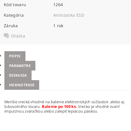
Kód tovaru
1264
Kategória
Antistatika ESD
Záruka
1 rok
Otázka
POPIS
PARAMETRE
DISKUSIA
HODNOTENIE
Menšie vrecká vhodné na balenie elektronických súčiastok alebo aj
ľubovolného tovaru.
Balenie po 100 ks.
Vrecko je vhodné zvariť
impulznou zváračkou alebo zalepiť lepiacou páskou.