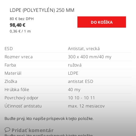
LDPE (POLYETYLÉN) 250 MM
80 € bez DPH
98,40 €
0,36 € / 1 m
ESD
Antistat, vrecká
Rozmer vreca
300 x 400 mm/40 my
Farba
ružová
Materiál
LDPE
Zložka
antistat ESD
Hrúbka fólie
40 my
Povrchový odpor
10 10 - 10 11
Účinnosť antistatu
max. 12 mesiacov
Buďte prvý, kto napíše príspevok k tejto položke.
Pridať komentár
Buďte prvý, kto napíše príspevok k tejto položke.