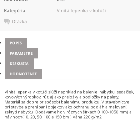
Kategória
Vlnitá lepenka v kotúči
Otázka
POPIS
PARAMETRE
DISKUSIA
HODNOTENIE
Vlnitá lepenka v kotúči slúži napríklad na balenie nábytku, sedačiek,
kovových výrobkov, rúr, aj ako preložky a podložky na palety.
Materiál sa dobre prispôsobí balenému produktu. V stavebníctve
pri stavbe a prerábaní objektov ako ochranu podláh a maľovaní,
zakrytí nábytku. Dodávame ho v rôznych šírkach 0,100-1050 mm) a
návinoch(10, 20, 50, 100 a 150 bm.) Váha 220 g/m2