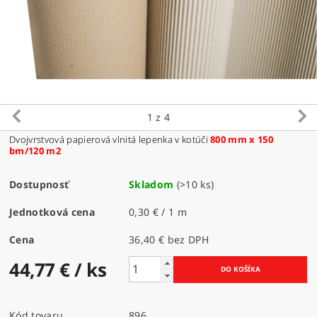
1
z 4
Dvojvrstvová papierová vlnitá lepenka v kotúči
800 mm x 150
bm/120 m2
Dostupnosť
Skladom
(>10 ks)
Jednotková cena
0,30 € / 1 m
Cena
36,40 € bez DPH
44,77 €
/ ks
Kód tovaru
896