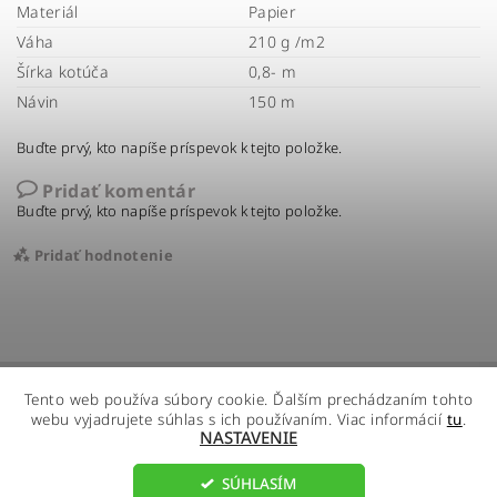
Materiál
Papier
Váha
210 g /m2
Šírka kotúča
0,8- m
Návin
150 m
Buďte prvý, kto napíše príspevok k tejto položke.
Pridať komentár
Buďte prvý, kto napíše príspevok k tejto položke.
Pridať hodnotenie
Tento web používa súbory cookie. Ďalším prechádzaním tohto
webu vyjadrujete súhlas s ich používaním. Viac informácií
tu
.
NASTAVENIE
SÚHLASÍM
2026 ©
R - Global s.r.o.
, všetky práva vyhradené