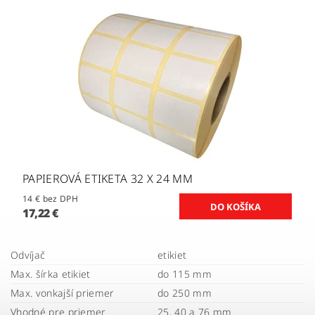
PAPIEROVÁ ETIKETA 32 X 24 MM
14 € bez DPH
17,22 €
Odvíjač
etikiet
Max. šírka etikiet
do 115 mm
Max. vonkajší priemer
do 250 mm
Vhodné pre priemer
25, 40 a 76 mm