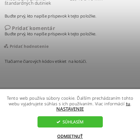
štandardných dutiniek
Buďte prvý, kto napíše príspevok k tejto položke.
Pridať komentár
Buďte prvý, kto napíše príspevok k tejto položke.
Pridať hodnotenie
Tlačiarne čiarových kódov etikiet na kotúči.
Tento web používa súbory cookie. Ďalším prechádzaním tohto
webu vyjadrujete súhlas s ich používaním. Viac informácií
tu
.
NASTAVENIE
SÚHLASÍM
2026 ©
R - Global s.r.o.
, všetky práva vyhradené
Vytvoril Shoptet
ODMIETNUŤ