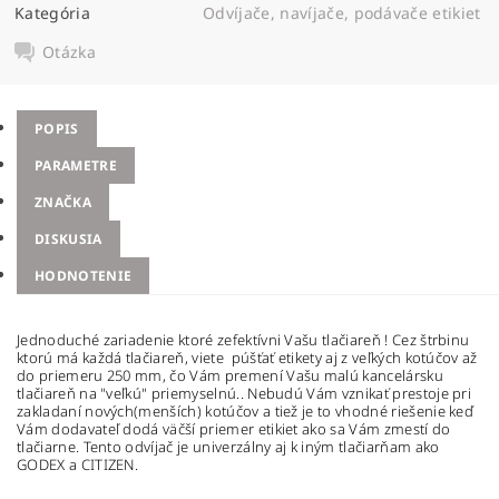
Kategória
Odvíjače, navíjače, podávače etikiet
Otázka
POPIS
PARAMETRE
ZNAČKA
DISKUSIA
HODNOTENIE
Jednoduché zariadenie ktoré zefektívni Vašu tlačiareň ! Cez štrbinu
ktorú má každá tlačiareň, viete púšťať etikety aj z veľkých kotúčov až
do priemeru 250 mm, čo Vám premení Vašu malú kancelársku
tlačiareň na "veľkú" priemyselnú.. Nebudú Vám vznikať prestoje pri
zakladaní nových(menších) kotúčov a tiež je to vhodné riešenie keď
Vám dodavateľ dodá väčší priemer etikiet ako sa Vám zmestí do
tlačiarne. Tento odvíjač je univerzálny aj k iným tlačiarňam ako
GODEX a CITIZEN.