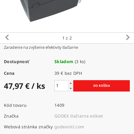
1
z 2
Zaradenie na zvýšenie efektivity tlačiarne
Dostupnosť
Skladom
(3 ks)
Cena
39 € bez DPH
47,97 €
/ ks
Kód tovaru
1409
Značka
GODEX tlačiarne etikiet
Webová stránka značky
godexintl.com