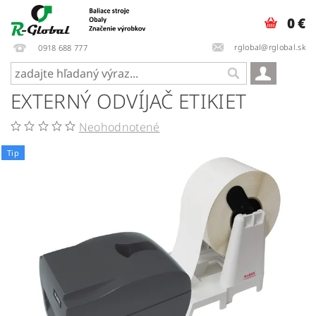
0 €
rglobal@rglobal.sk
0918 688 777
EXTERNÝ ODVÍJAČ ETIKIET
Neohodnotené
Tip