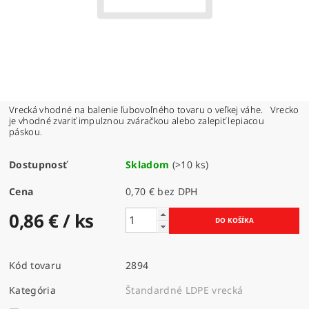
Vrecká vhodné na balenie ľubovoľného tovaru o veľkej váhe.
Vrecko
je vhodné zvariť impulznou zváračkou alebo zalepiť lepiacou
páskou.
Dostupnosť
Skladom
(>10 ks)
Cena
0,70 € bez DPH
0,86 €
/ ks
Kód tovaru
2894
Kategória
Štandardné LDPE vrecká