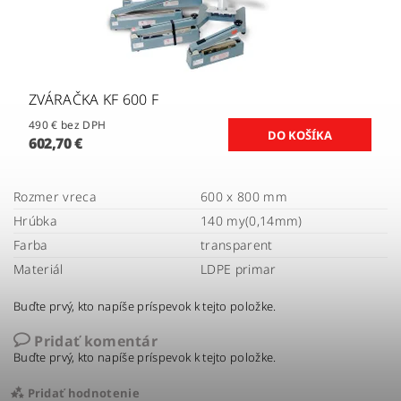
ZVÁRAČKA KF 600 F
490 € bez DPH
602,70 €
Rozmer vreca
600 x 800 mm
Hrúbka
140 my(0,14mm)
Farba
transparent
Materiál
LDPE primar
Buďte prvý, kto napíše príspevok k tejto položke.
Pridať komentár
Buďte prvý, kto napíše príspevok k tejto položke.
Pridať hodnotenie