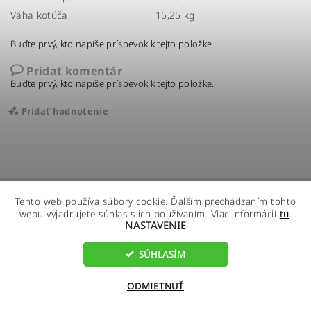
Váha kotúča
15,25 kg
Buďte prvý, kto napíše príspevok k tejto položke.
Pridať komentár
Buďte prvý, kto napíše príspevok k tejto položke.
Pridať hodnotenie
Tento web používa súbory cookie. Ďalším prechádzaním tohto
webu vyjadrujete súhlas s ich používaním. Viac informácií
tu
.
NASTAVENIE
SÚHLASÍM
2026 ©
R - Global s.r.o.
, všetky práva vyhradené
Vytvoril Shoptet
ODMIETNUŤ