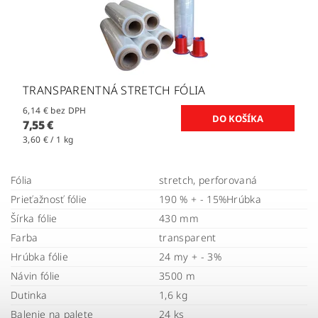
TRANSPARENTNÁ STRETCH FÓLIA
6,14 € bez DPH
7,55 €
3,60 € / 1 kg
Fólia
stretch, perforovaná
Prieťažnosť fólie
190 % + - 15%Hrúbka
Šírka fólie
430 mm
Farba
transparent
Hrúbka fólie
24 my + - 3%
Návin fólie
3500 m
Dutinka
1,6 kg
Balenie na palete
24 ks