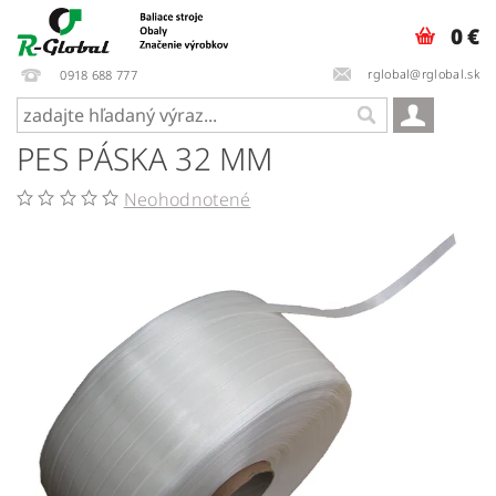
0 €
rglobal@rglobal.sk
0918 688 777
PES PÁSKA 32 MM
Neohodnotené