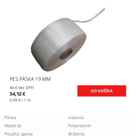
PES PÁSKA 19 MM
44 € bez DPH
54,12 €
0,09 € / 1 m
Páska
viazacia
Materiál
Polyesterér
Použitá spona
drôtená,