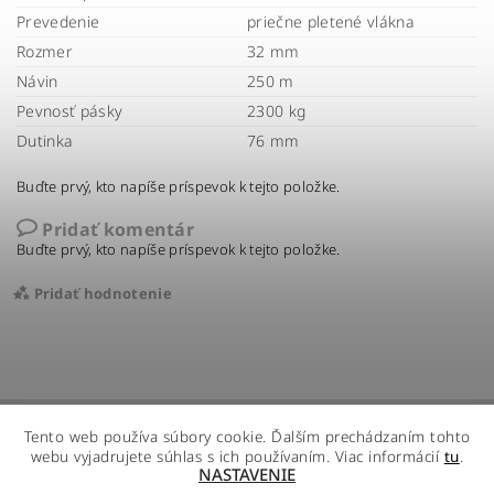
Prevedenie
priečne pletené vlákna
Rozmer
32 mm
Návin
250 m
Pevnosť pásky
2300 kg
Dutinka
76 mm
Buďte prvý, kto napíše príspevok k tejto položke.
Pridať komentár
Buďte prvý, kto napíše príspevok k tejto položke.
Pridať hodnotenie
Tento web používa súbory cookie. Ďalším prechádzaním tohto
webu vyjadrujete súhlas s ich používaním. Viac informácií
tu
.
NASTAVENIE