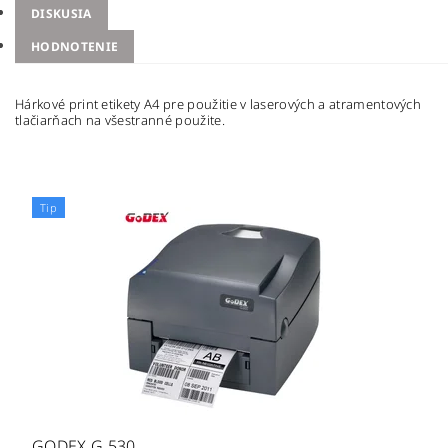
DISKUSIA
HODNOTENIE
Hárkové print etikety A4 pre použitie v laserových a atramentových
tlačiarňach na všestranné použite.
Tip
GODEX G 530