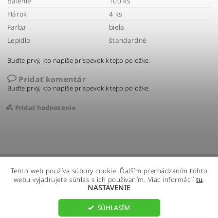
Balenie
100 ks
Hárok
4 ks
Farba
biela
Lepidlo
štandardné
Buďte prvý, kto napíše príspevok k tejto položke.
Pridať komentár
Buďte prvý, kto napíše príspevok k tejto položke.
Pridať hodnotenie
Tento web používa súbory cookie. Ďalším prechádzaním tohto
webu vyjadrujete súhlas s ich používaním. Viac informácií
tu
.
NASTAVENIE
SÚHLASÍM
2026 ©
R - Global s.r.o.
, všetky práva vyhradené