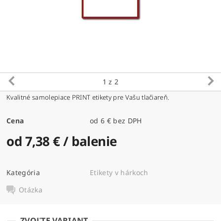
1
z 2
Kvalitné samolepiace PRINT etikety pre Vašu tlačiareň.
Cena
od 6 € bez DPH
od 7,38 €
/ balenie
Kategória
Etikety v hárkoch
Otázka
ZVOĽTE VARIANT