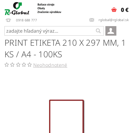
0 €
rglobal@rglobal.sk
0918 688 777
PRINT ETIKETA 210 X 297 MM, 1
KS / A4 - 100KS
Neohodnotené