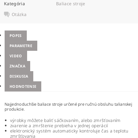
Kategória
Baliace stroje
Otázka
POPIS
PARAMETRE
VIDEO
ZNAČKA
DISKUSIA
HODNOTENIE
Najjednoduchšie baliace stroje určené pre ručnú obsluhu talianskej
produkcie.
výrobky môžete baliť sáčkovaním, alebo zmršťovaním
zvarenie a zmrštenie prebieha v jednej operácií
elektronický systém automaticky kontroluje čas a teplotu
zmršťovania