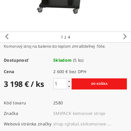
1
z 4
Komorový stroj na balenie do teplom zmraštiteľnej fólie.
Dostupnosť
Skladom
(5 ks)
Cena
2 600 € bez DPH
3 198 €
/ ks
Kód tovaru
2580
Značka
SMIPACK komorové stroje
Webová stránka značky
shop.rglobal.sk/komorove-...