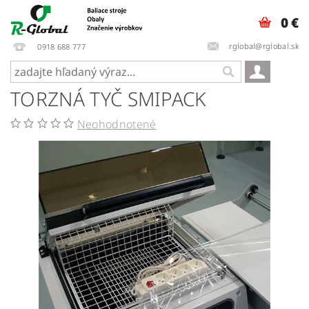
0 €
rglobal@rglobal.sk
0918 688 777
TORZNÁ TYČ SMIPACK
Neohodnotené