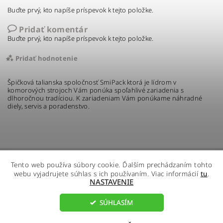
Buďte prvý, kto napíše príspevok k tejto položke.
Pridať komentár
Buďte prvý, kto napíše príspevok k tejto položke.
Pridať hodnotenie
Špičková talianska spoločnosť SmiPack ktorá je lídrom v
komorových strojoch Vám ponúka spoľahlivé zariadenia s
dlhoročnou tradíciou. K zariadeniam Vám ponúkame náhradné
diely, servis a poradenstvo.
Tento web používa súbory cookie. Ďalším prechádzaním tohto
webu vyjadrujete súhlas s ich používaním. Viac informácií
tu
.
NASTAVENIE
SÚHLASÍM
2026 ©
R - Global s.r.o.
, všetky práva vyhradené
Vložením hodnotenie súhlasíte s
podmienkami
ochrany osobných údajov