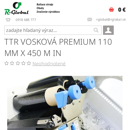
0 €
rglobal@rglobal.sk
0918 688 777
TTR VOSKOVÁ PREMIUM 110
MM X 450 M IN
Neohodnotené