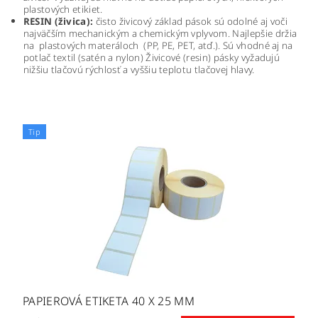
plastových etikiet.
RESIN (živica):
čisto živicový základ pások sú odolné aj voči
najväčším mechanickým a chemickým vplyvom. Najlepšie držia
na plastových materáloch (PP, PE, PET, atď.). Sú vhodné aj na
potlač textil (satén a nylon) Živicové (resin) pásky vyžadujú
nižšiu tlačovú rýchlosť a vyššiu teplotu tlačovej hlavy.
Tip
PAPIEROVÁ ETIKETA 40 X 25 MM