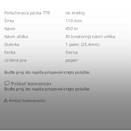
Potlačovacia páska TTR
na etiekty
Šírka
110 mm
Návin
450 m
Návin uhlíka
IN (vnútorný) návin uhlíka
Dutinka
1 palec (25,4mm)
Farba
čierna
Určené pre
papier
Buďte prvý, kto napíše príspevok k tejto položke.
Pridať komentár
Buďte prvý, kto napíše príspevok k tejto položke.
Pridať hodnotenie