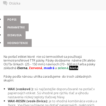
Otázka
POPIS
PARAMETRE
DISKUSIA
HODNOTENIE
Na potlač etikiet ktoré nie sú termocitlivé sa používajú
termotransférové TTR pásky. Pásky dodávame návine (IN alebo
OUT)v šírkach (25 - 150 mm) návinoch (70 - 600 m) Farba pásky
základná
čierna
,
červená
,
modrá
a
zelená,
biela
Pásky podľa nánosu uhlíka zaraďujeme do troch základných
skupín:
WAX (voskové ):
sú najčastejšie doporučované na potlač v
papierových etikiet. Sú vhodné pre rýchlu tlač a výhodu
nastavenia nízkej teploty tlačovej hlavy.
WAX-RESIN (vosk-živica):
je to vhodná kombinácia vosku a
živice. Využívaj sa hlavne na dotlač papierových, niektorých