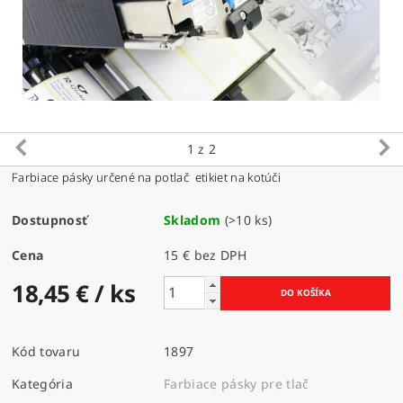
1
z 2
Farbiace pásky určené na potlač etikiet na kotúči
Dostupnosť
Skladom
(>10 ks)
Cena
15 € bez DPH
18,45 €
/ ks
Kód tovaru
1897
Kategória
Farbiace pásky pre tlač