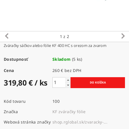
1
z 2
Zváračky sáčkov alebo fólie KF 400 HC s orezom za zvarom
Dostupnosť
Skladom
(5 ks)
Cena
260 € bez DPH
319,80 €
/ ks
Kód tovaru
100
Značka
KF zváračky fólie
Webová stránka značky
shop.rglobal.sk/zvaracky-...