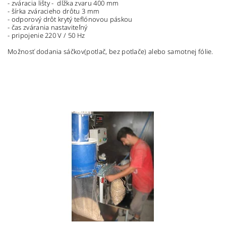
- zváracia lišty - dĺžka zvaru 400 mm
- šírka zváracieho drôtu 3 mm
- odporový drôt krytý teflónovou páskou
- čas zvárania nastaviteľný
- pripojenie 220 V / 50 Hz
Možnosť dodania sáčkov(potlač, bez potlače) alebo samotnej fólie.