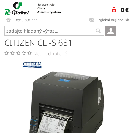
0 €
rglobal@rglobal.sk
0918 688 777
CITIZEN CL -S 631
Neohodnotené