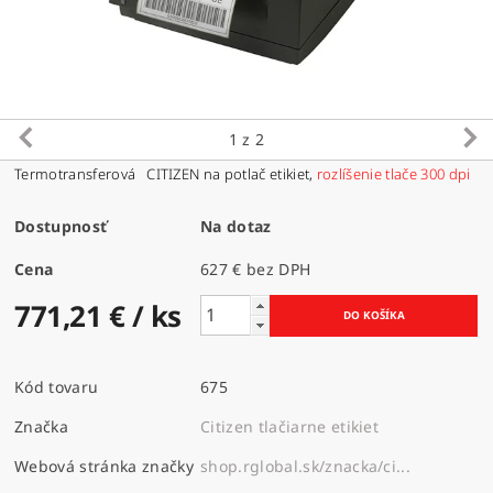
1
z 2
Termotransferová CITIZEN na potlač etikiet,
rozlíšenie tlače 300 dpi
Dostupnosť
Na dotaz
Cena
627 € bez DPH
771,21 €
/ ks
Kód tovaru
675
Značka
Citizen tlačiarne etikiet
Webová stránka značky
shop.rglobal.sk/znacka/ci...