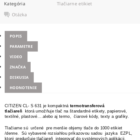
Kategória
Tlačiarne etikiet
Otázka
POPIS
PARAMETRE
VIDEO
ZNAČKA
DISKUSIA
HODNOTENIE
CITIZEN CL- S 631 je kompaktná
termotransferová
tlačiareň
ktorá umožňuje tlač na štandardné etikety, papierové,
textilné, plastové....alebo aj termo, čiarové kódy, texty a grafiky.
Tlačiarne sú určené pre menšie objemy tlače do 1000 etikiet
/denne.
Sú vybavené rozsiahlou príkazovou sadou jazyka EZPL,
ktorý predurčuje tlačiareň integrovať do systémových aplikácii.