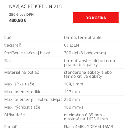
NAVÍJAČ ETIKIET UN 215
350 € bez DPH
430,50 €
tlač
termo, termotranfer
tlačiareň
CITIZEN
Rozlíšenie tlačovej hlavy
300 dpi (8 bodov/mm)
Tlač
termotransfer alebo termo -
priama bez pásky
Materiál na potlač
štandardné etikety alebo
termo citlivá etikety
Max. šírka tlače
104,1 mm
Max. priemer etikiet
127 mm
Max. priemer pri exter. odvíjači
250 mm
Max. rýchlosť tlače
100 mm/s
Dĺžka tlače
minimálna 6,35 mm -
maximálna 1625,6 mm
Pamäť
Flash 4MB , SDRAM 16MB