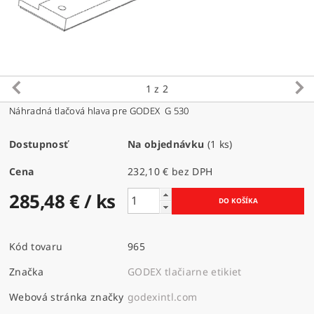
1
z 2
Náhradná tlačová hlava pre GODEX G 530
Dostupnosť
Na objednávku
(1 ks)
Cena
232,10 € bez DPH
285,48 €
/ ks
Kód tovaru
965
Značka
GODEX tlačiarne etikiet
Webová stránka značky
godexintl.com