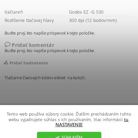
tlačiareň
Godex EZ -G 530
Rozlíšenie tlačovej hlavy
300 dpi (12 bodov/mm)
Buďte prvý, kto napíše príspevok k tejto položke.
Pridať komentár
Buďte prvý, kto napíše príspevok k tejto položke.
Pridať hodnotenie
Tlačiarne čiarových kódov etikiet na kotúči.
Tento web používa súbory cookie. Ďalším prechádzaním tohto
webu vyjadrujete súhlas s ich používaním. Viac informácií
tu
.
NASTAVENIE
SÚHLASÍM