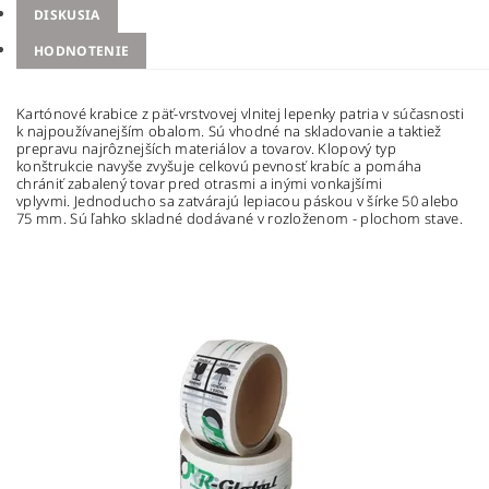
DISKUSIA
HODNOTENIE
Kartónové krabice z päť-vrstvovej vlnitej lepenky patria v súčasnosti
k najpoužívanejším obalom. Sú vhodné na skladovanie a taktiež
prepravu najrôznejších materiálov a tovarov. Klopový typ
konštrukcie navyše zvyšuje celkovú pevnosť krabíc a pomáha
chrániť zabalený tovar pred otrasmi a inými vonkajšími
vplyvmi.
Jednoducho sa zatvárajú lepiacou páskou v šírke 50 alebo
75 mm. Sú ľahko skladné dodávané v rozloženom - plochom stave.