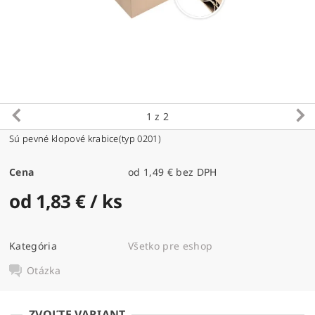
1
z 2
Sú pevné klopové krabice(typ 0201)
Cena
od 1,49 € bez DPH
od 1,83 €
/ ks
Kategória
Všetko pre eshop
Otázka
ZVOĽTE VARIANT