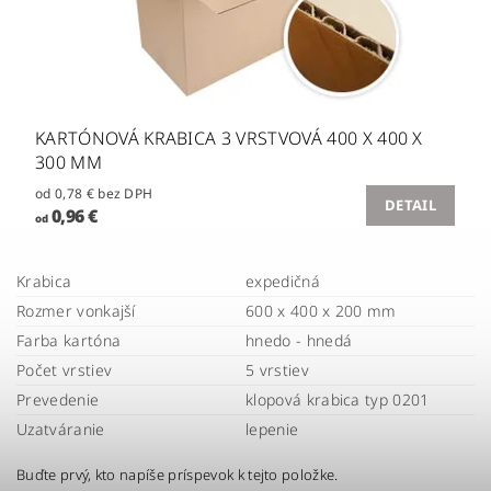
KARTÓNOVÁ KRABICA 3 VRSTVOVÁ 400 X 400 X
300 MM
od 0,78 € bez DPH
DETAIL
0,96 €
od
Krabica
expedičná
Rozmer vonkajší
600 x 400 x 200 mm
Farba kartóna
hnedo - hnedá
Počet vrstiev
5 vrstiev
Prevedenie
klopová krabica typ 0201
Uzatváranie
lepenie
Buďte prvý, kto napíše príspevok k tejto položke.