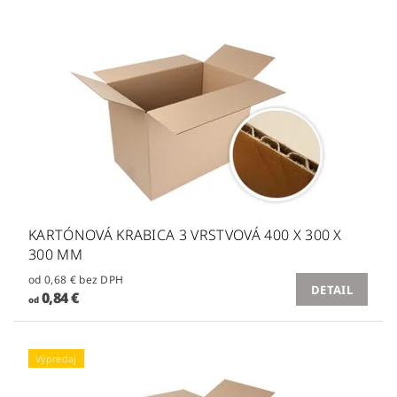
KARTÓNOVÁ KRABICA 3 VRSTVOVÁ 400 X 300 X
300 MM
od 0,68 € bez DPH
DETAIL
0,84 €
od
Výpredaj