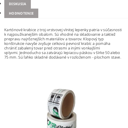
DISKUSIA
HODNOTENIE
Kartónové krabice z troj-vrstvovej vlnitej lepenky patria v súčasnosti
k najpoužívanejším obalom. Sú vhodné na skladovanie a taktiež
prepravu najrôznejších materiálov a tovarov. Klopový typ
konštrukcie navyše zvyšuje celkovú pevnosť krabíc a pomáha
chrániť zabalený tovar pred otrasmi a inými vonkajšími
vplyvmi.
Jednoducho sa zatvárajú lepiacou páskou v šírke 50 alebo
75 mm. Sú ľahko skladné dodávané v rozloženom - plochom stave.