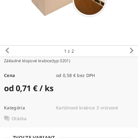
1
z 2
Základné klopové krabice(typ 0201)
Cena
od 0,58 € bez DPH
od 0,71 €
/ ks
Kategória
Kartónové krabice 3 vrstvové
Otázka
ZVOĽTE VARIANT