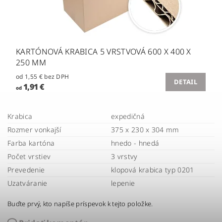
KARTÓNOVÁ KRABICA 5 VRSTVOVÁ 600 X 400 X
250 MM
od 1,55 € bez DPH
DETAIL
1,91 €
od
Krabica
expedičná
Rozmer vonkajší
375 x 230 x 304 mm
Farba kartóna
hnedo - hnedá
Počet vrstiev
3 vrstvy
Prevedenie
klopová krabica typ 0201
Uzatváranie
lepenie
Buďte prvý, kto napíše príspevok k tejto položke.