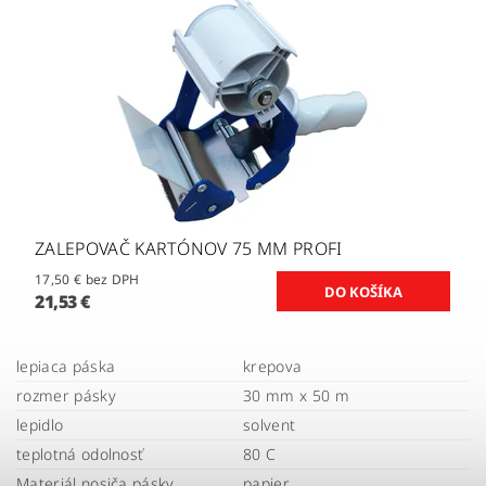
ZALEPOVAČ KARTÓNOV 75 MM PROFI
17,50 € bez DPH
21,53 €
lepiaca páska
krepova
rozmer pásky
30 mm x 50 m
lepidlo
solvent
teplotná odolnosť
80 C
Materiál nosiča pásky
papier