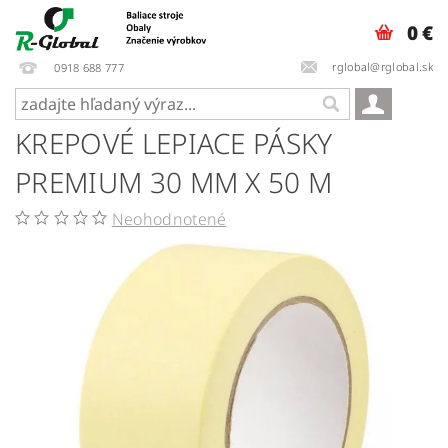
0 €
rglobal@rglobal.sk
0918 688 777
KREPOVÉ LEPIACE PÁSKY
PREMIUM 30 MM X 50 M
Neohodnotené