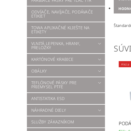
FARBIACE PÁSKY PRE TLAČ TTR
HODN
ODVÍAČE, NAVÍJAČE, PODÁVAČE
ETIKIET
Štandardn
TOWA APLIKAČNÉ KLIEŠTE NA
ETIKETY
VLNITÁ LEPENKA, HRANY,
SÚVI
PRELOŽKY
KARTÓNOVÉ KRABICE
Akcia
OBÁLKY
TEFLÓNOVÉ PÁSKY PRE
PRIEMYSEL PTFE
ANTISTATIKA ESD
NÁHRADNÉ DIELY
SLUŽBY ZÁKAZNÍKOM
PODÁ