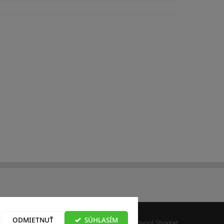
ajov
ODMIETNUŤ
SÚHLASÍM
Vytvoril Shoptet