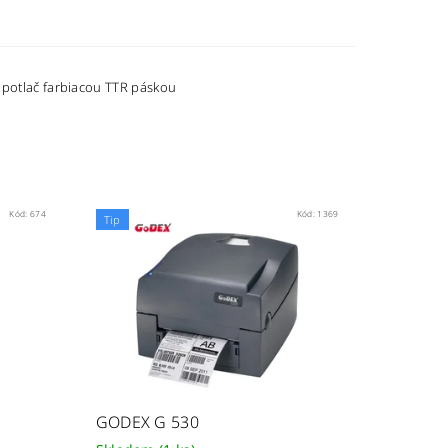
a potlač farbiacou TTR páskou
Kód:
674
Kód:
1369
Tip
GODEX G 530