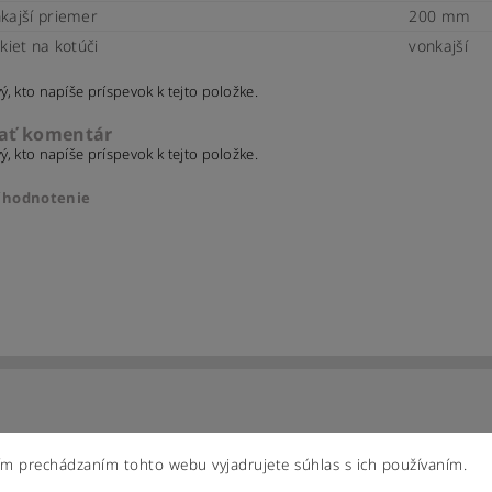
kajší priemer
200 mm
kiet na kotúči
vonkajší
ý, kto napíše príspevok k tejto položke.
dať komentár
ý, kto napíše príspevok k tejto položke.
ť hodnotenie
ím prechádzaním tohto webu vyjadrujete súhlas s ich používaním.
ením hodnotenie súhlasíte s
podmienkami ochrany osobných úd