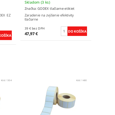
Skladom
(3 ks)
Značka:
GODEX tlačiarne etikiet
ODEX EZ
Zaradenie na zvýšenie efektivity
tlačiarne
39 € bez DPH
47,97 €
Kód:
1304
Kód:
1480