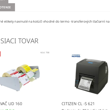
OTENIE
é etikety navinuté na kotúči vhodné do termo -transferových tlačiarní n
SIACI TOVAR
Kód:
798
VAČ UD 160
CITIZEN CL -S 621