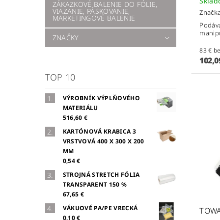
Skla
ZÁKAZKOVÉ BALENIE DO FÓLIE,
VIAZANIE, PÁSKOVANIE,
Značk
MARKETINGOVÉ BALENIE
Podáva
manip
ZNAČKY
83 
102,0
TOP 10
VÝROBNÍK VÝPLŇOVÉHO
MATERIÁLU
516,60 €
KARTÓNOVÁ KRABICA 3
VRSTVOVÁ 400 X 300 X 200
MM
0,54 €
STROJNÁ STRETCH FÓLIA
TRANSPARENT 150 %
67,65 €
VÁKUOVÉ PA/PE VRECKÁ
TOWA
0,10 €