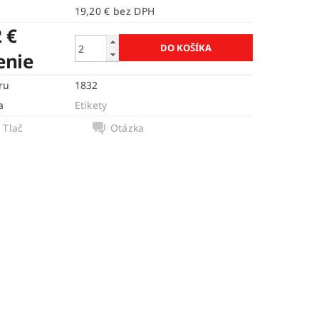
19,20 € bez DPH
 €
enie
ru
1832
a
Etikety
Tlač
Otázka