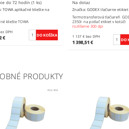
Dodanie do 72 hodín
(1 ks)
Na dotaz
a:
TOWA aplikačné kliešte na
Značka:
GODEX tlačiarne etikiet
y
Termotransferová tlačiareň G
čné kliešte TOWA
2350i na potlač etikiet v kotúči
rozlíšenie 300 dpi
44 € bez DPH
1 137 € bez DPH
2 €
1 398,51 €
OBNÉ PRODUKTY
Kód:
804