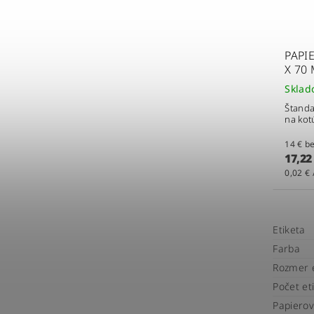
PAPI
X 70
Skla
Štanda
na kot
14 
17,22
0,02 € 
Etiketa
Farba
Rozmer e
Počet eti
Papierov