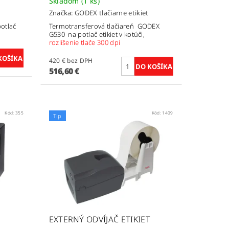
Skladom
(1 ks)
Značka:
GODEX tlačiarne etikiet
otlač
Termotransferová tlačiareň GODEX
G530 na potlač etikiet v kotúči,
rozlíšenie tlače 300 dpi
420 € bez DPH
516,60 €
Kód:
355
Kód:
1409
Tip
EXTERNÝ ODVÍJAČ ETIKIET