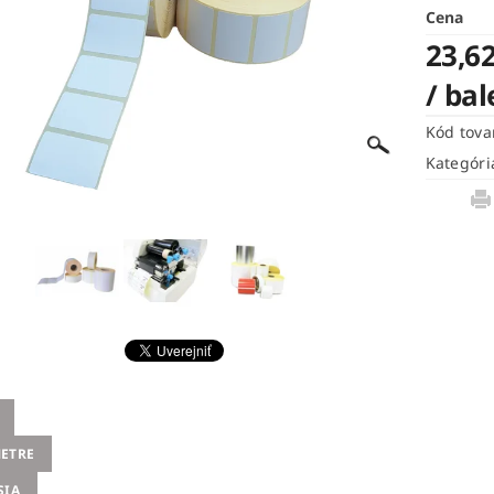
Cena
23,62
/ bal
Kód tova
Kategóri
ETRE
SIA