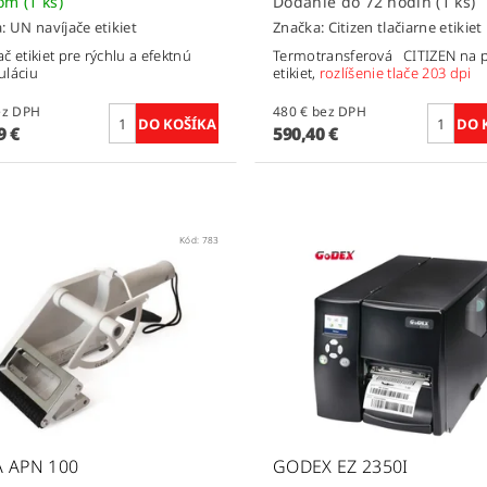
dom
(1 ks)
Dodanie do 72 hodín
(1 ks)
a:
UN navíjače etikiet
Značka:
Citizen tlačiarne etikiet
č etikiet pre rýchlu a efektnú
Termotransferová CITIZEN na p
uláciu
etikiet,
rozlíšenie tlače 203 dpi
€ bez DPH
480 € bez DPH
9 €
590,40 €
Kód:
783
 APN 100
GODEX EZ 2350I