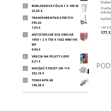
BUBLINKOVÁ FÓLIA 1 X 100 M
Značk
22,02 €
etiket
TRANSPARENTNÁ STRETCH
Aplika
FÓLIA
1
7,55 €
177,1
ANTISTATICKÉ ESD VRECKÁ
1450 + 2 X 750 X 1632 MM/145
MY
9,96 €
VRECIA NA PELETY LDPE
0,21 €
POD
NAVÍJAČ ETIKIET UN 115
332,10 €
TOWA APN 60
130,38 €