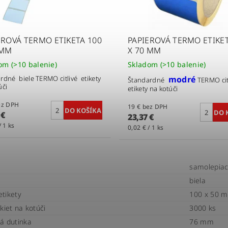
EROVÁ TERMO ETIKETA 100
PAPIEROVÁ TERMO ETIKET
 MM
X 70 MM
dom
(>10 balenie)
Skladom
(>10 balenie)
rdné biele TERMO citlivé etikety
modré
Štandardné
TERMO cit
úči
etikety na kotúči
€ bez DPH
19 € bez DPH
 €
23,37 €
/ 1 ks
0,02 € / 1 ks
samolepiac
biela
tikety
100 x 50 
kiet na kotúči
3000 ks
á dutinka
76 mm