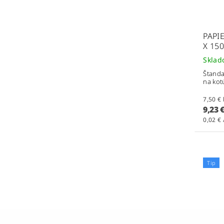
PAPI
X 15
Skla
Štanda
na kot
9,23 
0,02 € 
Tip