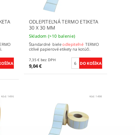
KETA
ODLEPITEĽNÁ TERMO ETIKETA
30 X 30 MM
Skladom
(>10 balenie)
ERMO
Štandardné biele
odlepiteľné
TERMO
i.
citlivé papierové etikety na kotúči.
7,35 € bez DPH
9,04 €
Kód:
1496
Kód:
1498