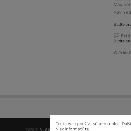
Max. von
Návin eti
Buďte prv
Pri
Buďte prv
Prida
Tento web používa súbory cookie. Ďalš
Vlož
Viac informácií
tu
.
2026 ©
R - Global s.r.o.
, všetky práva vyhradené