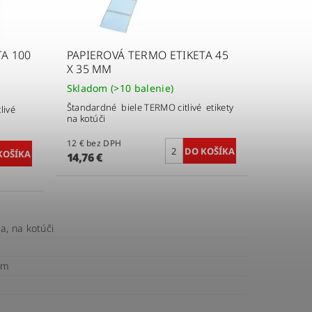
A 100
PAPIEROVÁ TERMO ETIKETA 45
X 35 MM
Skladom
(>10 balenie)
Štandardné biele TERMO citlivé etikety
livé
na kotúči
12 € bez DPH
14,76 €
a, na kotúči
mm