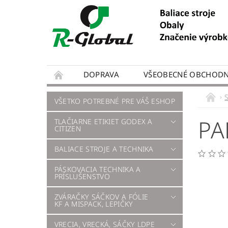
DOPRAVA
VŠEOBECNÉ OBCHODN
VŠETKO POTREBNÉ PRE VÁŠ ESHOP
PA
TLAČIARNE ETIKIET GODEX A
CITIZEN
BALIACE STROJE A TECHNIKA
PÁSKOVACIA TECHNIKA A
PRÍSLUŠENSTVO
ZVÁRAČKY SÁČKOV A FÓLIE
KF A MISPACK, LEPIČKY
VRECIA, VRECKÁ, SÁČKY LDPE