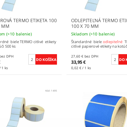
EROVÁ TERMO ETIKETA 100
ODLEPITEĽNÁ TERMO ETI
0 MM
100 X 70 MM
dom
(>10 balenie)
Skladom
(>10 balenie)
rdné biele TERMO citlivé etikety
Štandardné biele
odlepiteľné
T
úči 500 ks
citlivé papierové etikety na kotúč
7,50 € bez DPH
27,60 € bez DPH
€
33,95 €
/ 1 ks
0,02 € / 1 ks
Kód:
1495