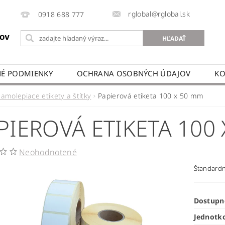
rglobal@rglobal.sk
0918 688 777
É PODMIENKY
OCHRANA OSOBNÝCH ÚDAJOV
KO
Samolepiace etikety a štítky
Papierová etiketa 100 x 50 mm
PIEROVÁ ETIKETA 100
Neohodnotené
Štandardné
Dostupn
Jednotk