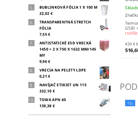
BUBLINKOVÁ FÓLIA 1 X 100 M
Skla
22,02 €
Značk
TRANSPARENTNÁ STRETCH
Termot
G530 na
FÓLIA
rozlíše
7,55 €
ANTISTATICKÉ ESD VRECKÁ
4
1450 + 2 X 750 X 1632 MM/145
516,6
MY
9,96 €
VRECIA NA PELETY LDPE
0,21 €
POD
NAVÍJAČ ETIKIET UN 115
332,10 €
TOWA APN 60
Tip
130,38 €