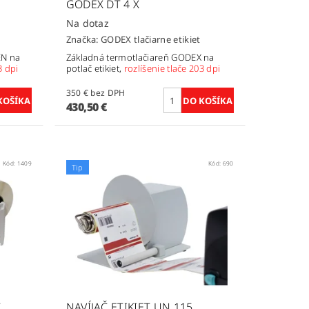
GODEX DT 4 X
Na dotaz
Značka:
GODEX tlačiarne etikiet
EN na
Základná termotlačiareň GODEX na
3 dpi
potlač etikiet,
rozlíšenie tlače 203 dpi
350 € bez DPH
430,50 €
Kód:
1409
Kód:
690
Tip
T
NAVÍJAČ ETIKIET UN 115