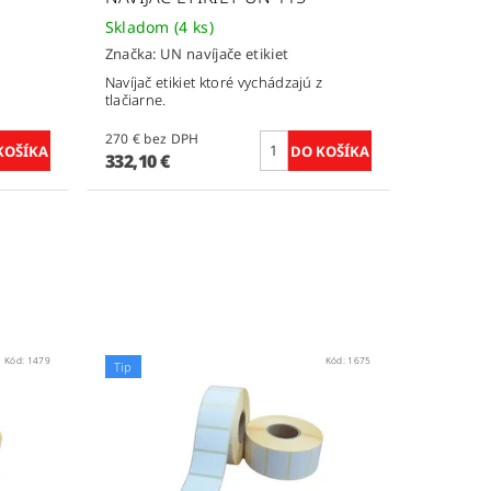
Skladom
(4 ks)
Značka:
UN navíjače etikiet
Navíjač etikiet ktoré vychádzajú z
tlačiarne.
270 € bez DPH
332,10 €
Kód:
1479
Kód:
1675
Tip