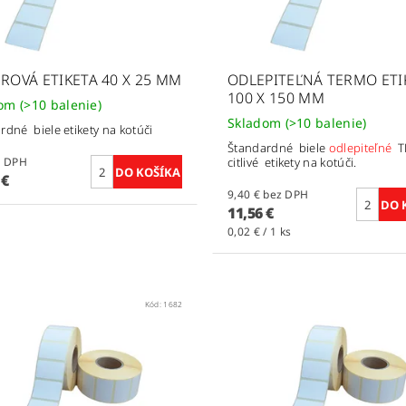
EROVÁ ETIKETA 40 X 25 MM
ODLEPITEĽNÁ TERMO ETI
100 X 150 MM
dom
(>10 balenie)
Skladom
(>10 balenie)
rdné biele etikety na kotúči
Štandardné biele
odlepiteľné
T
bez DPH
citlivé etikety na kotúči.
 €
9,40 € bez DPH
11,56 €
0,02 € / 1 ks
Kód:
1682