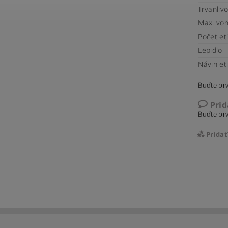
Trvanliv
Max. von
Počet eti
Lepidlo
Návin eti
Buďte prv
Pri
Buďte prv
Prida