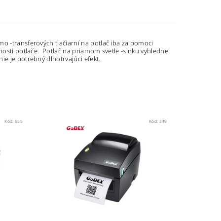
o -transferových tlačiarní na potlač iba za pomoci
ľnosti potlače. Potlač na priamom svetle -slnku vybledne.
ie je potrebný dlhotrvajúci efekt.
Kód:
655
Kód:
349