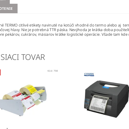
OTENIE
é TERMO citlivé etikety navinuté na kotúči vhodné do termo alebo aj term
lačovej hlavy. Nie je potrebná TTR páska. Nevýhoda je krátka doba použite
e pekárov, cukrárov, mäsiarov krátke logistické operácie. Všade tam kde n
SIACI TOVAR
Kód:
798