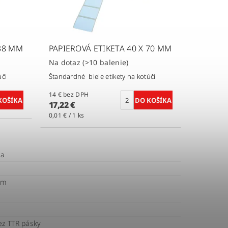
 38 MM
PAPIEROVÁ ETIKETA 40 X 70 MM
Na dotaz
(>10 balenie)
úči
Štandardné biele etikety na kotúči
14 € bez DPH
17,22 €
0,01 € / 1 ks
ca
mm
ez TTR pásky