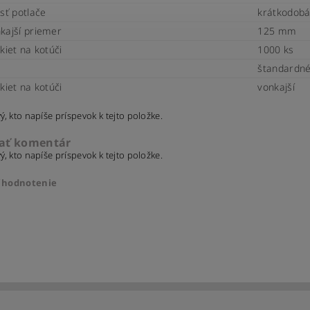
osť potlače
krátkodobá
kajší priemer
125 mm
kiet na kotúči
1000 ks
štandardn
kiet na kotúči
vonkajší
ý, kto napíše príspevok k tejto položke.
dať komentár
ý, kto napíše príspevok k tejto položke.
ť hodnotenie