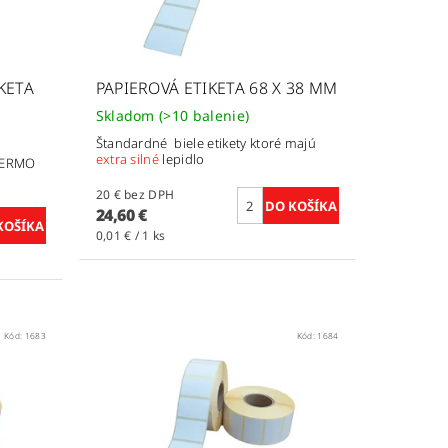
KETA
PAPIEROVÁ ETIKETA 68 X 38 MM
Skladom
(>10 balenie)
Štandardné biele etikety ktoré majú
extra silné
l
epidlo
ERMO
20 € bez DPH
24,60 €
0,01 € / 1 ks
Kód:
1683
Kód:
1684