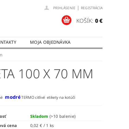
|
PRIHLÁSENIE
REGISTRÁCIA
KOŠÍK:
0 €
NTAKTY
MOJA OBJEDNÁVKA
mm
TA 100 X 70 MM
modré
né
TERMO citlivé etikety na kotúči
osť
Skladom
(>10 balenie)
ová cena
0,02 € / 1 ks