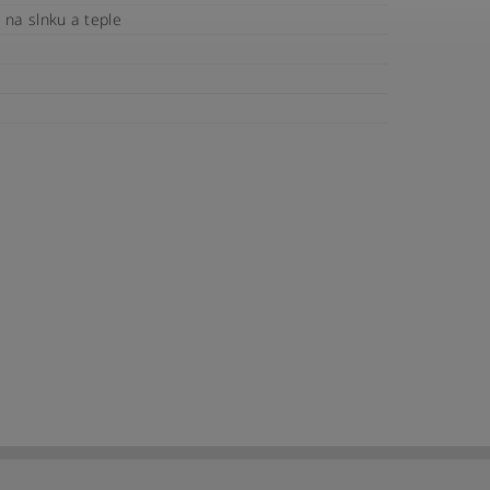
 na slnku a teple
é