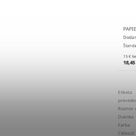
PAPI
Dodan
Štanda
15 
18,45
Etiketa
prevede
Rozmer e
Dutinka
Farba
Citlivosť