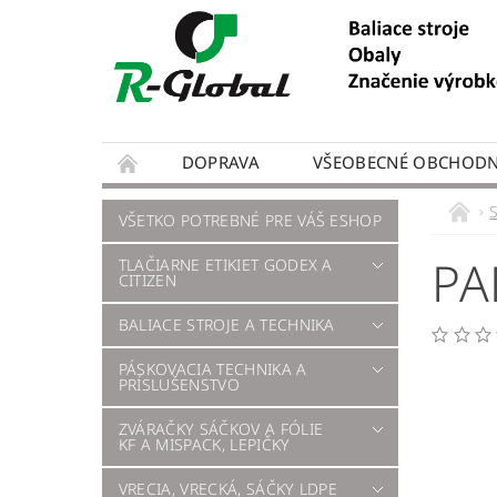
DOPRAVA
VŠEOBECNÉ OBCHODN
VŠETKO POTREBNÉ PRE VÁŠ ESHOP
PA
TLAČIARNE ETIKIET GODEX A
CITIZEN
BALIACE STROJE A TECHNIKA
PÁSKOVACIA TECHNIKA A
PRÍSLUŠENSTVO
ZVÁRAČKY SÁČKOV A FÓLIE
KF A MISPACK, LEPIČKY
VRECIA, VRECKÁ, SÁČKY LDPE