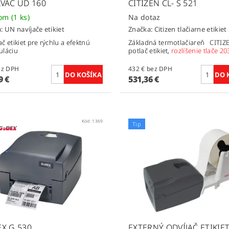
VAČ UD 160
CITIZEN CL- S 521
dom
(1 ks)
Na dotaz
a:
UN navíjače etikiet
Značka:
Citizen tlačiarne etikiet
č etikiet pre rýchlu a efektnú
Základná termotlačiareň CITIZ
uláciu
potlač etikiet,
rozlíšenie tlače 20
€ bez DPH
432 € bez DPH
9 €
531,36 €
Kód:
1369
Tip
X G 530
EXTERNÝ ODVÍJAČ ETIKIE