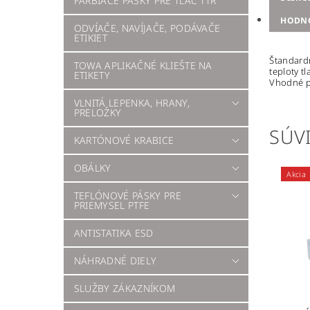
FARBIACE PÁSKY PRE TLAČ TTR
HODN
ODVÍAČE, NAVÍJAČE, PODÁVAČE
ETIKIET
Štandardn
TOWA APLIKAČNÉ KLIEŠTE NA
teploty t
ETIKETY
Vhodné pr
VLNITÁ LEPENKA, HRANY,
PRELOŽKY
SÚVI
KARTÓNOVÉ KRABICE
OBÁLKY
Akcia
TEFLÓNOVÉ PÁSKY PRE
PRIEMYSEL PTFE
ANTISTATIKA ESD
NÁHRADNÉ DIELY
SLUŽBY ZÁKAZNÍKOM