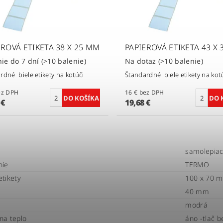
EROVÁ ETIKETA 38 X 25 MM
PAPIEROVÁ ETIKETA 43 X
ie do 7 dní
(>10 balenie)
Na dotaz
(>10 balenie)
rdné biele etikety na kotúči
Štandardné biele etikety na kot
€ bez DPH
16 € bez DPH
 €
19,68 €
samolepia
nie
TERMO
tikety
100 x 70 
40 mm
modrá
 na teplo
áno -tlač b