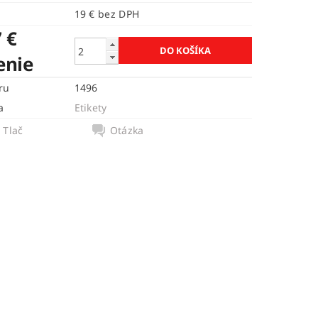
19 € bez DPH
 €
enie
ru
1496
a
Etikety
Tlač
Otázka