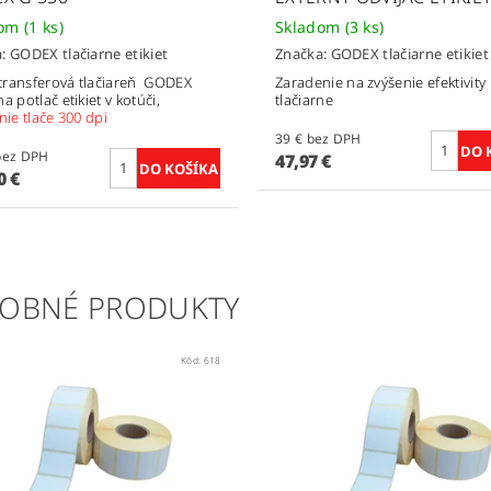
dom
(1 ks)
Skladom
(3 ks)
a:
GODEX tlačiarne etikiet
Značka:
GODEX tlačiarne etikiet
ransferová tlačiareň GODEX
Zaradenie na zvýšenie efektivity
 potlač etikiet v kotúči,
tlačiarne
nie tlače 300 dpi
39 € bez DPH
20 € bez DPH
47,97 €
0 €
OBNÉ PRODUKTY
Kód:
618