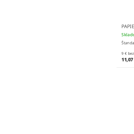
PAPI
Skla
Štanda
9 € 
11,07