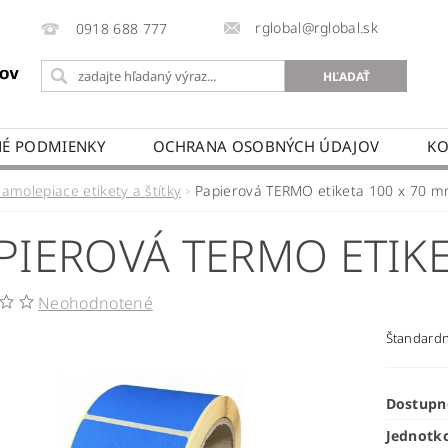
rglobal@rglobal.sk
0918 688 777
É PODMIENKY
OCHRANA OSOBNÝCH ÚDAJOV
KO
Samolepiace etikety a štítky
Papierová TERMO etiketa 100 x 70 
PIEROVÁ TERMO ETIKE
Neohodnotené
Štandard
Dostupn
Jednotk