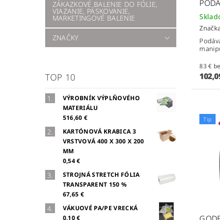
PODÁ
ZÁKAZKOVÉ BALENIE DO FÓLIE,
VIAZANIE, PÁSKOVANIE,
Skla
MARKETINGOVÉ BALENIE
Značk
ZNAČKY
Podáva
manip
83 
102,0
TOP 10
VÝROBNÍK VÝPLŇOVÉHO
MATERIÁLU
516,60 €
Tip
KARTÓNOVÁ KRABICA 3
VRSTVOVÁ 400 X 300 X 200
MM
0,54 €
STROJNÁ STRETCH FÓLIA
TRANSPARENT 150 %
67,65 €
VÁKUOVÉ PA/PE VRECKÁ
GODE
0,10 €