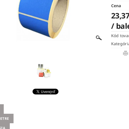
Cena
23,37
/ bal
Kód tova
Kategóri
ETRE
SIA