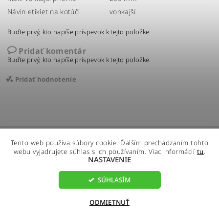
Návin etikiet na kotúči
vonkajší
Buďte prvý, kto napíše príspevok k tejto položke.
Pridať komentár
Buďte prvý, kto napíše príspevok k tejto položke.
Pridať hodnotenie
Tento web používa súbory cookie. Ďalším prechádzaním tohto
webu vyjadrujete súhlas s ich používaním. Viac informácií
tu
.
NASTAVENIE
SÚHLASÍM
2026 ©
R - Global s.r.o.
, všetky práva vyhradené
Vytvoril Shoptet
ODMIETNUŤ