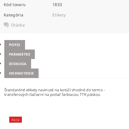
Kód tovaru
1833
Kategória
Etikety
Otázka
POPIS
PARAMETRE
DISKUSIA
HODNOTENIE
Štandardné etikety navinuté na kotúči vhodné do termo -
transferových tlačiarní na potlač farbiacou TTR páskou
Akcia