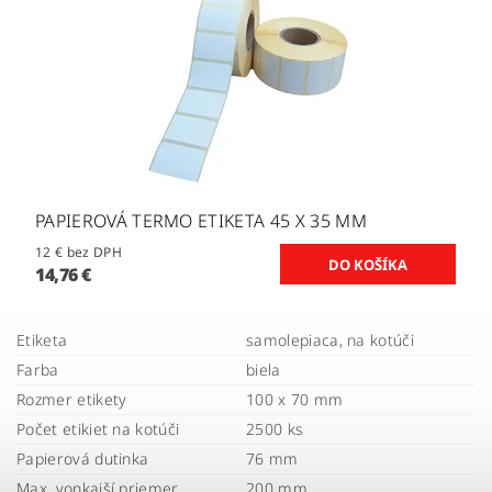
PAPIEROVÁ TERMO ETIKETA 45 X 35 MM
12 € bez DPH
14,76 €
Etiketa
samolepiaca, na kotúči
Farba
biela
Rozmer etikety
100 x 70 mm
Počet etikiet na kotúči
2500 ks
Papierová dutinka
76 mm
Max. vonkajší priemer
200 mm