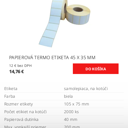
PAPIEROVÁ TERMO ETIKETA 45 X 35 MM
12 € bez DPH
14,76 €
Etiketa
samolepiaca, na kotúči
Farba
biela
Rozmer etikety
105 x 75 mm
Počet etikiet na kotúči
2000 ks
Papierová dutinka
40 mm
Max. vonkajší priemer
200 mm