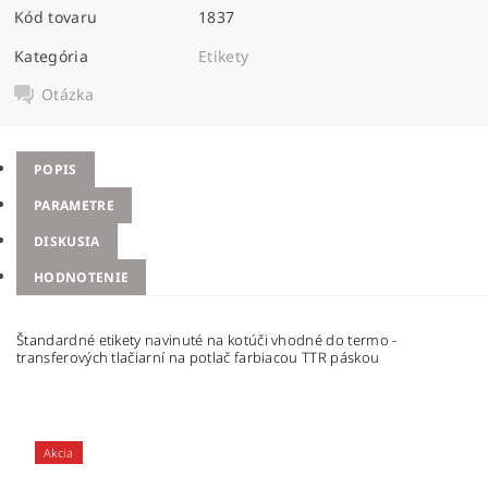
Kód tovaru
1837
Kategória
Etikety
Otázka
POPIS
PARAMETRE
DISKUSIA
HODNOTENIE
Štandardné etikety navinuté na kotúči vhodné do termo -
transferových tlačiarní na potlač farbiacou TTR páskou
Akcia