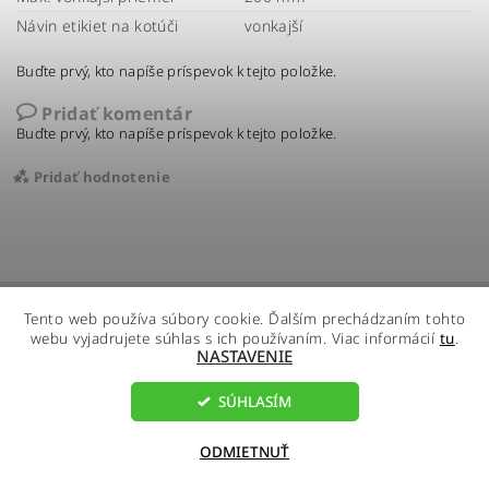
Návin etikiet na kotúči
vonkajší
Buďte prvý, kto napíše príspevok k tejto položke.
Pridať komentár
Buďte prvý, kto napíše príspevok k tejto položke.
Pridať hodnotenie
Tento web používa súbory cookie. Ďalším prechádzaním tohto
webu vyjadrujete súhlas s ich používaním. Viac informácií
tu
.
NASTAVENIE
SÚHLASÍM
2026 ©
R - Global s.r.o.
, všetky práva vyhradené
Vytvoril Shoptet
ODMIETNUŤ