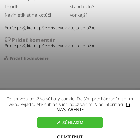
Lepidlo
štandardné
Návin etikiet na kotúči
vonkajší
Buďte prvý, kto napíše príspevok k tejto položke.
Pridať komentár
Buďte prvý, kto napíše príspevok k tejto položke.
Pridať hodnotenie
Tento web používa súbory cookie. Ďalším prechádzaním tohto
webu vyjadrujete súhlas s ich používaním. Viac informácií
tu
.
NASTAVENIE
SÚHLASÍM
2026 ©
R - Global s.r.o.
, všetky práva vyhradené
Vytvoril Shoptet
ODMIETNUŤ