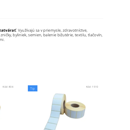
zatvárať
. Využívajú sa v priemysle, zdravotníctve,
čky, byliniek, semien, balenie bižutérie, textilu, tlačovín,
mi.
Kód:
804
Kód:
1510
Tip