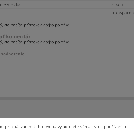
nie vrecka
zipom
transparen
ý, kto napíše príspevok k tejto položke.
dať komentár
ý, kto napíše príspevok k tejto položke.
ť hodnotenie
ím prechádzaním tohto webu vyjadrujete súhlas s ich používaním.
ením hodnotenie súhlasíte s
podmienkami ochrany osobných úd