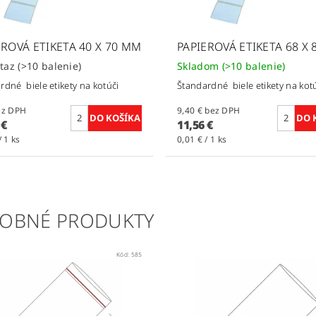
EROVÁ ETIKETA 40 X 70 MM
PAPIEROVÁ ETIKETA 68 X
otaz
(>10 balenie)
Skladom
(>10 balenie)
rdné biele etikety na kotúči
Štandardné biele etikety na kot
€ bez DPH
9,40 € bez DPH
 €
11,56 €
/ 1 ks
0,01 € / 1 ks
OBNÉ PRODUKTY
Kód:
585