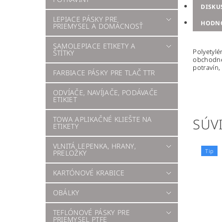
DISKU
LEPIACE PÁSKY PRE
HODN
PRIEMYSEL A DOMÁCNOSŤ
SAMOLEPIACE ETIKETY A
Polyetyl
ŠTÍTKY
obchodnej
potravín,
FARBIACE PÁSKY PRE TLAČ TTR
ODVÍAČE, NAVÍJAČE, PODÁVAČE
ETIKIET
TOWA APLIKAČNÉ KLIEŠTE NA
SÚVI
ETIKETY
VLNITÁ LEPENKA, HRANY,
Tip
PRELOŽKY
KARTÓNOVÉ KRABICE
OBÁLKY
TEFLÓNOVÉ PÁSKY PRE
PRIEMYSEL PTFE