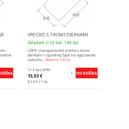
MI
VRECKO S TROMI DIERKAMI
Skladom
(>10 bal. 100 ks)
omi
LDPE transparentné vrecká s tromi
ustenie
dierkami v spodnej časti na vypustenie
vzduchu.
Balenie 100 ks
11 € bez DPH
13,53 €
0,14 € / 1 ks