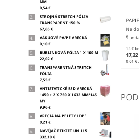
MM
0,54 €
STROJNÁ STRETCH FÓLIA
PAPI
TRANSPARENT 150 %
Na d
67,65 €
Štanda
VÁKUOVÉ PA/PE VRECKÁ
0,10 €
14 
BUBLINKOVÁ FÓLIA 1 X 100 M
17,22
22,02 €
0,01 € 
TRANSPARENTNÁ STRETCH
FÓLIA
7,55 €
ANTISTATICKÉ ESD VRECKÁ
POD
1450 + 2 X 750 X 1632 MM/145
MY
9,96 €
VRECIA NA PELETY LDPE
0,21 €
NAVÍJAČ ETIKIET UN 115
332,10 €