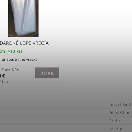
DARDNÉ LDPE VRECIA
dom
(>10 ks)
ransparentné vrecká
od 0,24 € bez DPH
DETAIL
 €
/ 1 ks
polyetilén 
60 x 80 m
100 ks
40 my