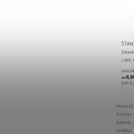
ŠTAN
Skla
LDPE t
0,30
od
0,01 € 
Materiál
Rozmer
Balenie
Hrúbka