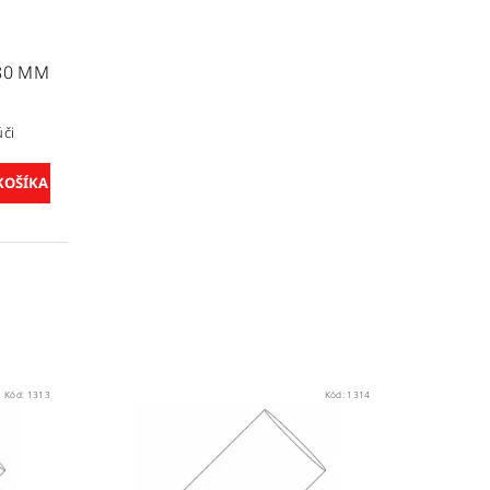
 80 MM
úči
Kód:
1313
Kód:
1314