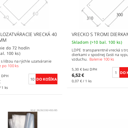
LOZATVÁRACIE VRECKÁ 40
VRECKO S TROMI DIERKA
 MM
Skladom
(>10 bal. 100 ks)
Dodanie do 72 hodín
LDPE transparentné vrecká s tr
al. 100 ks)
dierkami v spodnej časti na vyp
vzduchu.
Balenie 100 ks
 s lištou na rýchle uzatváranie
e po 100 ks
5,30 € bez DPH
6,52 €
bez DPH
€
0,07 € / 1 ks
/ 1 ks
Kód:
2628/200/450/85