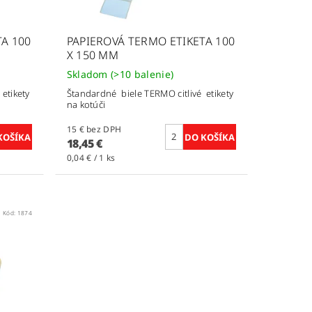
A 100
PAPIEROVÁ TERMO ETIKETA 100
X 150 MM
Skladom
(>10 balenie)
etikety
Štandardné biele TERMO citlivé etikety
na kotúči
15 € bez DPH
18,45 €
0,04 € / 1 ks
Kód:
1874