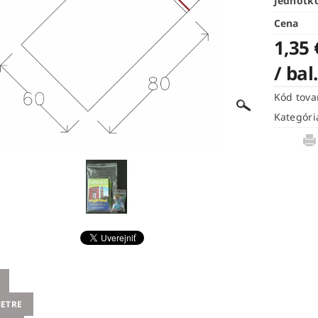
Jednotk
Cena
1,35 
/ bal
Kód tova
Kategóri
ETRE