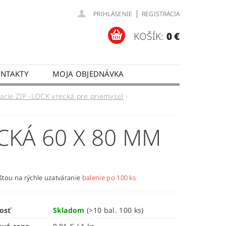
|
PRIHLÁSENIE
REGISTRÁCIA
KOŠÍK:
0 €
NTAKTY
MOJA OBJEDNÁVKA
acie ZIP -LOCK vrecká pre priemysel
CKÁ 60 X 80 MM
ištou na rýchle uzatváranie
balenie po 100 ks
osť
Skladom
(>10 bal. 100 ks)