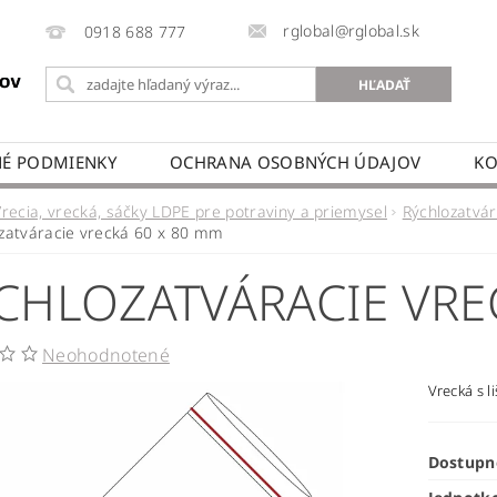
rglobal@rglobal.sk
0918 688 777
É PODMIENKY
OCHRANA OSOBNÝCH ÚDAJOV
KO
Vrecia, vrecká, sáčky LDPE pre potraviny a priemysel
Rýchlozatvár
zatváracie vrecká 60 x 80 mm
CHLOZATVÁRACIE VRE
Neohodnotené
Vrecká s l
Dostupn