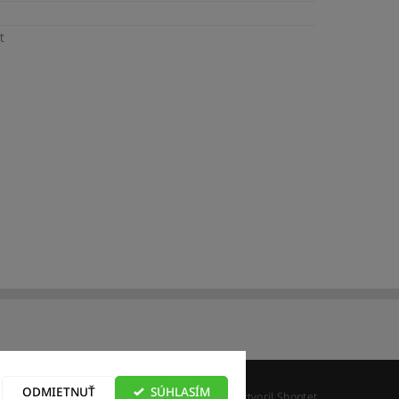
t
ajov
ODMIETNUŤ
SÚHLASÍM
Vytvoril Shoptet