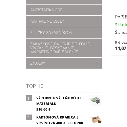
ANTISTATIKA ESD
PAPI
NÁHRADNÉ DIELY
Skla
Štanda
SLUŽBY ZÁKAZNÍKOM
9 € 
ZÁKAZKOVÉ BALENIE DO FÓLIE,
11,07
VIAZANIE, PÁSKOVANIE,
MARKETINGOVÉ BALENIE
ZNAČKY
TOP 10
VÝROBNÍK VÝPLŇOVÉHO
MATERIÁLU
516,60 €
KARTÓNOVÁ KRABICA 3
VRSTVOVÁ 400 X 300 X 200