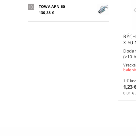
TOWA APN 60
130,38 €
RÝCH
X 60
(>10 b
Vrecká
baleni
1 € 
1,23 
0,01 € 