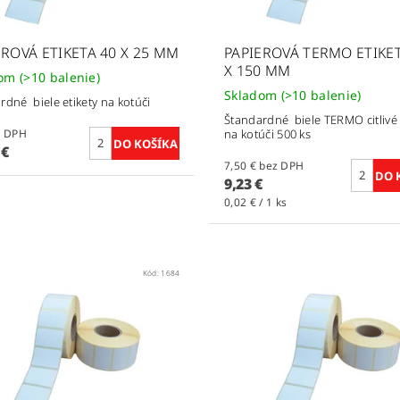
EROVÁ ETIKETA 40 X 25 MM
PAPIEROVÁ TERMO ETIKET
X 150 MM
dom
(>10 balenie)
Skladom
(>10 balenie)
rdné biele etikety na kotúči
Štandardné biele TERMO citlivé 
bez DPH
na kotúči 500 ks
 €
7,50 € bez DPH
9,23 €
0,02 € / 1 ks
Kód:
1684