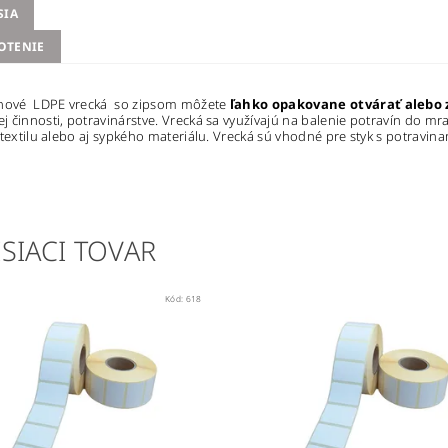
SIA
OTENIE
énové LDPE vrecká so zipsom môžete
ľahko opakovane otvárať alebo 
 činnosti, potravinárstve. Vrecká sa využívajú na balenie potravín do mrazni
 textilu alebo aj sypkého materiálu. Vrecká sú vhodné pre styk s potravina
SIACI TOVAR
Kód:
618