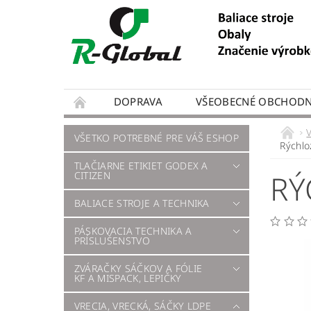
DOPRAVA
VŠEOBECNÉ OBCHODN
VŠETKO POTREBNÉ PRE VÁŠ ESHOP
Rýchlo
TLAČIARNE ETIKIET GODEX A
RÝ
CITIZEN
BALIACE STROJE A TECHNIKA
PÁSKOVACIA TECHNIKA A
PRÍSLUŠENSTVO
ZVÁRAČKY SÁČKOV A FÓLIE
KF A MISPACK, LEPIČKY
VRECIA, VRECKÁ, SÁČKY LDPE