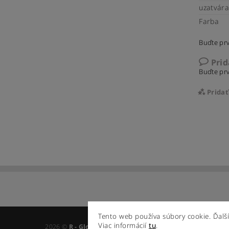
uzatvára
Farba
Buďte prv
Pri
Buďte prv
Prida
Tento web používa súbory cookie. Ďalš
Vlož
Viac informácií
tu
.
2026 ©
R - Global s.r.o.
, všetky práva vyhradené