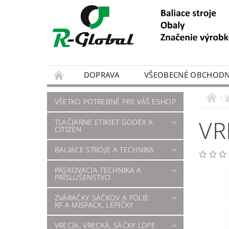
DOPRAVA
VŠEOBECNÉ OBCHODN
VŠETKO POTREBNÉ PRE VÁŠ ESHOP
VR
TLAČIARNE ETIKIET GODEX A
CITIZEN
BALIACE STROJE A TECHNIKA
PÁSKOVACIA TECHNIKA A
PRÍSLUŠENSTVO
ZVÁRAČKY SÁČKOV A FÓLIE
KF A MISPACK, LEPIČKY
VRECIA, VRECKÁ, SÁČKY LDPE