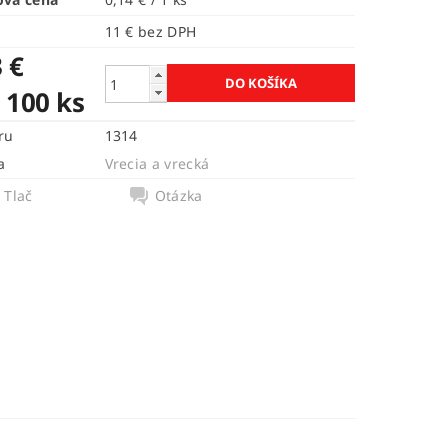
11 € bez DPH
 €
. 100 ks
ru
1314
a
Vrecia a vrecká
Tlač
Otázka