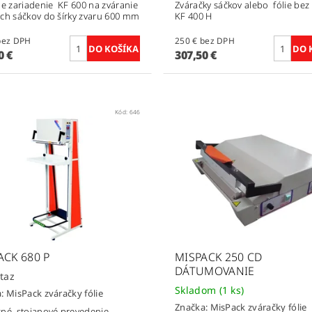
ie zariadenie KF 600 na zváranie
Zváračky sáčkov alebo fólie bez
ch sáčkov do šírky zvaru 600 mm
KF 400 H
90 € bez DPH
250 € bez DPH
0 €
307,50 €
Kód:
646
ACK 680 P
MISPACK 250 CD
DÁTUMOVANIE
taz
Skladom
(1 ks)
a:
MisPack zváračky fólie
Značka:
MisPack zváračky fólie
né stojanové prevedenie