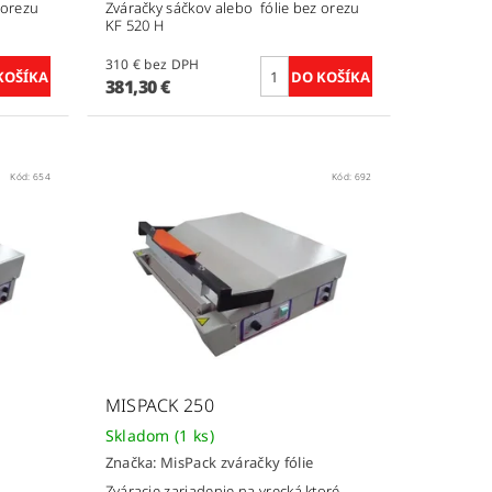
 orezu
Zváračky sáčkov alebo fólie bez orezu
KF 520 H
310 € bez DPH
381,30 €
Kód:
654
Kód:
692
MISPACK 250
Skladom
(1 ks)
Značka:
MisPack zváračky fólie
Zváracie zariadenie na vrecká ktoré