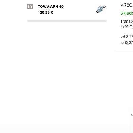
VREC
TOWA APN 60
130,38 €
Skla
Transp
vysokej
0,21
od