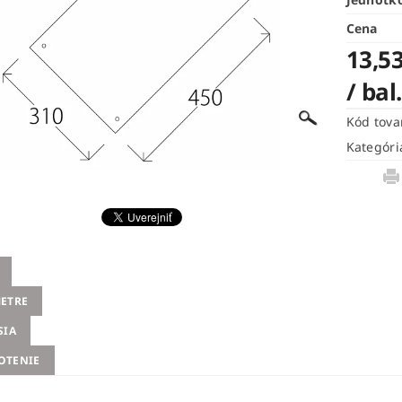
Cena
13,53
/ bal
Kód tova
Kategóri
ETRE
SIA
OTENIE