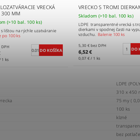
LOZATVÁRACIE VRECKÁ
VRECKO S TROMI DIERKA
X 300 MM
Skladom
(>10 bal. 100 ks)
dom
(>10 bal. 100 ks)
LDPE transparentné vrecká s tr
dierkami v spodnej časti na vyp
 s lištou na rýchle uzatváranie
vzduchu.
Balenie 100 ks
e po 100 ks
5,30 € bez DPH
bez DPH
6,52 €
€
0,07 € / 1 ks
/ 1 ks
LDPE (POL
310 x 450
vrecka
75 my ( 0,
100 ks
klzné
transparen
bez potlač