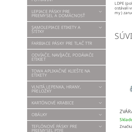
LDPE (pol
ostávali 
LEPIACE PÁSKY PRE
my ) zaru
PRIEMYSEL A DOMÁCNOSŤ
SAMOLEPIACE ETIKETY A
ŠTÍTKY
SÚVI
FARBIACE PÁSKY PRE TLAČ TTR
ODVÍAČE, NAVÍJAČE, PODÁVAČE
ETIKIET
TOWA APLIKAČNÉ KLIEŠTE NA
ETIKETY
VLNITÁ LEPENKA, HRANY,
PRELOŽKY
KARTÓNOVÉ KRABICE
ZVÁR
OBÁLKY
Skla
TEFLÓNOVÉ PÁSKY PRE
Značk
PRIEMYSEL PTFE