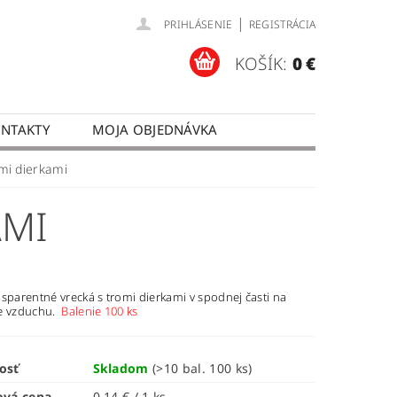
|
PRIHLÁSENIE
REGISTRÁCIA
KOŠÍK:
0 €
NTAKTY
MOJA OBJEDNÁVKA
mi dierkami
AMI
sparentné vrecká s tromi dierkami v spodnej časti na
e vzduchu.
Balenie 100 ks
osť
Skladom
(>10 bal. 100 ks)
ová cena
0,14 € / 1 ks