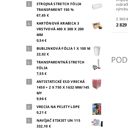
STROJNÁ STRETCH FÓLIA
zvárač
výrobu
TRANSPARENT 150 %
67,65 €
KARTÓNOVÁ KRABICA 3
2 829
VRSTVOVÁ 400 X 300 X 200
MM
0,54 €
BUBLINKOVÁ FÓLIA 1 X 100 M
22,02 €
POD
TRANSPARENTNÁ STRETCH
FÓLIA
7,55 €
ANTISTATICKÉ ESD VRECKÁ
1450 + 2 X 750 X 1632 MM/145
MY
9,96 €
VRECIA NA PELETY LDPE
0,21 €
NAVÍJAČ ETIKIET UN 115
332,10 €