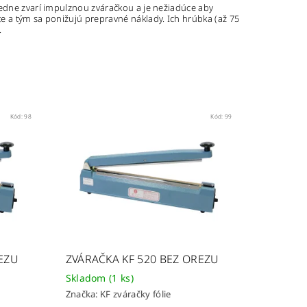
ledne zvarí impulznou zváračkou a je nežiadúce aby
e a tým sa ponižujú prepravné náklady. Ich hrúbka (až 75
.
Kód:
98
Kód:
99
REZU
ZVÁRAČKA KF 520 BEZ OREZU
Skladom
(1 ks)
Značka:
KF zváračky fólie