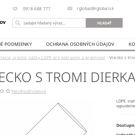
rglobal@rglobal.sk
0918 688 777
É PODMIENKY
OCHRANA OSOBNÝCH ÚDAJOV
KO
Vrecia, vrecká, sáčky LDPE pre potraviny a priemysel
Vrecko s tro
ECKO S TROMI DIERK
Neohodnotené
LDPE tran
vypusteni
Dostupn
Jednotk