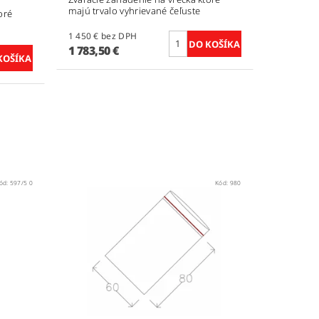
majú trvalo vyhrievané čeľuste
oré
1 450 € bez DPH
1 783,50 €
ód:
597/5 0
Kód:
980