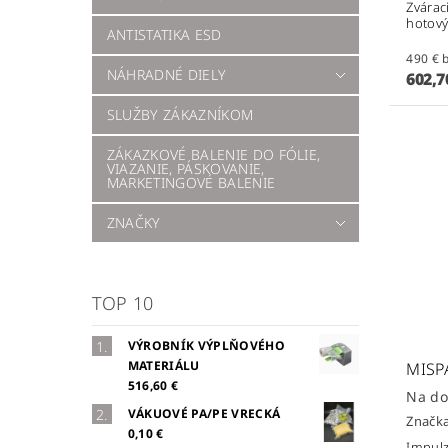
Zvárac
hotový
ANTISTATIKA ESD
4
NÁHRADNÉ DIELY
602,7
SLUŽBY ZÁKAZNÍKOM
ZÁKAZKOVÉ BALENIE DO FÓLIE,
VIAZANIE, PÁSKOVANIE,
MARKETINGOVÉ BALENIE
ZNAČKY
TOP 10
VÝROBNÍK VÝPLŇOVÉHO
MATERIÁLU
MISP
516,60 €
Na do
VÁKUOVÉ PA/PE VRECKÁ
Značk
0,10 €
Impulz