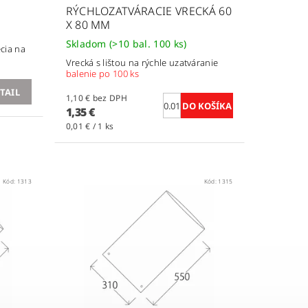
RÝCHLOZATVÁRACIE VRECKÁ 60
X 80 MM
Skladom
(>10 bal. 100 ks)
cia na
Vrecká s lištou na rýchle uzatváranie
balenie po 100 ks
TAIL
1,10 € bez DPH
1,35 €
0,01 € / 1 ks
Kód:
1313
Kód:
1315