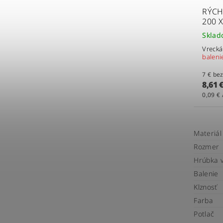
RÝCH
200 
Skla
Vrecká
baleni
7 € 
8,61 
0,09 € 
Materiál
Rozmer
Hrúbka 
Balenie
Klznosť
Farba
Potlač