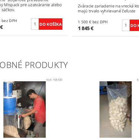
ky Mispack pre uzatváranie alebo
Zváracie zariadenie na vrecká kt
 sáčkov.
majú trvalo vyhrievané čeľuste
2 300 € bez DPH
1 500 € bez DPH
 €
1 845 €
OBNÉ PRODUKTY
Kód:
168/OD
K