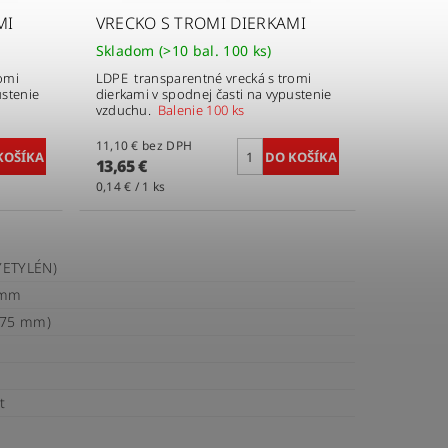
MI
VRECKO S TROMI DIERKAMI
Skladom
(>10 bal. 100 ks)
omi
LDPE transparentné vrecká s tromi
ustenie
dierkami v spodnej časti na vypustenie
vzduchu.
Balenie 100 ks
11,10 € bez DPH
13,65 €
0,14 € / 1 ks
YETYLÉN)
 mm
075 mm)
t
e