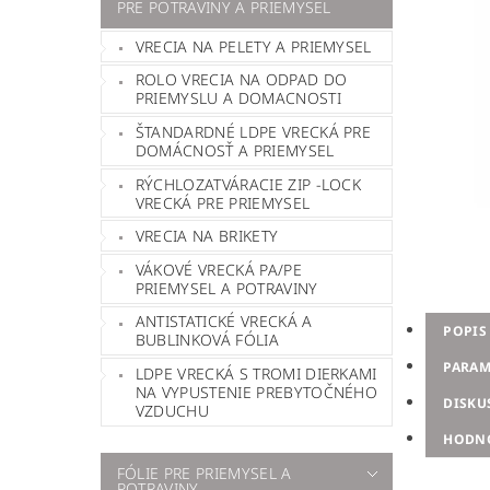
PRE POTRAVINY A PRIEMYSEL
VRECIA NA PELETY A PRIEMYSEL
ROLO VRECIA NA ODPAD DO
PRIEMYSLU A DOMACNOSTI
ŠTANDARDNÉ LDPE VRECKÁ PRE
DOMÁCNOSŤ A PRIEMYSEL
RÝCHLOZATVÁRACIE ZIP -LOCK
VRECKÁ PRE PRIEMYSEL
VRECIA NA BRIKETY
VÁKOVÉ VRECKÁ PA/PE
PRIEMYSEL A POTRAVINY
ANTISTATICKÉ VRECKÁ A
POPIS
BUBLINKOVÁ FÓLIA
PARAM
LDPE VRECKÁ S TROMI DIERKAMI
NA VYPUSTENIE PREBYTOČNÉHO
DISKU
VZDUCHU
HODN
FÓLIE PRE PRIEMYSEL A
POTRAVINY