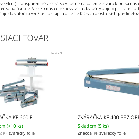
yetylén ) transparentné vrecká sú vhodne na balenie tovaru ktorí sa nás
vrecká nafúknuté. Vrecko následne nevytvára zbytočný objem pri transport
čuje dostatočnú využiteľnosť aj na balenie ťažkých a ostrejších predmetov
SIACI TOVAR
Kód:
971
AČKA KF 600 F
ZVÁRAČKA KF 400 BEZ O
dom
(>10 ks)
Skladom
(5 ks)
a:
KF zváračky fólie
Značka:
KF zváračky fólie