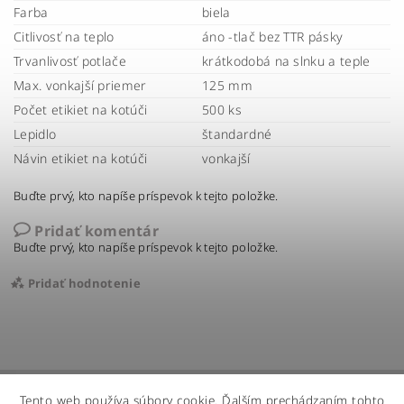
Farba
biela
Citlivosť na teplo
áno -tlač bez TTR pásky
Trvanlivosť potlače
krátkodobá na slnku a teple
Max. vonkajší priemer
125 mm
Počet etikiet na kotúči
500 ks
Lepidlo
štandardné
Návin etikiet na kotúči
vonkajší
Buďte prvý, kto napíše príspevok k tejto položke.
Pridať komentár
Buďte prvý, kto napíše príspevok k tejto položke.
Pridať hodnotenie
Tento web používa súbory cookie. Ďalším prechádzaním tohto