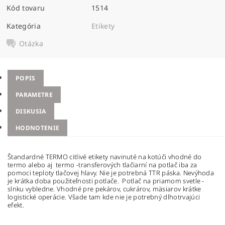
Kód tovaru
1514
Kategória
Etikety
Otázka
POPIS
PARAMETRE
DISKUSIA
HODNOTENIE
Štandardné TERMO citlivé etikety navinuté na kotúči vhodné do
termo alebo aj termo -transferových tlačiarní na potlač iba za
pomoci teploty tlačovej hlavy. Nie je potrebná TTR páska. Nevýhoda
je krátka doba použiteľnosti potlače. Potlač na priamom svetle -
slnku vybledne. Vhodné pre pekárov, cukrárov, mäsiarov krátke
logistické operácie. Všade tam kde nie je potrebný dlhotrvajúci
efekt.