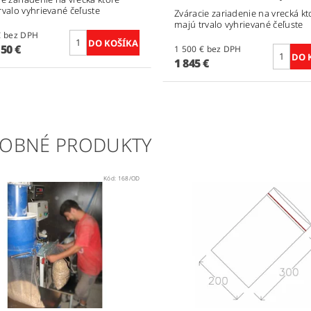
rvalo vyhrievané čeľuste
Zváracie zariadenie na vrecká kt
majú trvalo vyhrievané čeľuste
1 450 € bez DPH
,50 €
1 500 € bez DPH
1 845 €
OBNÉ PRODUKTY
Kód:
168/OD