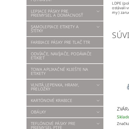
LDPE (pol
ostávali 
LEPIACE PÁSKY PRE
my ) zaru
PRIEMYSEL A DOMÁCNOSŤ
SAMOLEPIACE ETIKETY A
ŠTÍTKY
SÚVI
FARBIACE PÁSKY PRE TLAČ TTR
ODVÍAČE, NAVÍJAČE, PODÁVAČE
ETIKIET
TOWA APLIKAČNÉ KLIEŠTE NA
ETIKETY
VLNITÁ LEPENKA, HRANY,
PRELOŽKY
KARTÓNOVÉ KRABICE
ZVÁR
OBÁLKY
Skla
TEFLÓNOVÉ PÁSKY PRE
Značk
PRIEMYSEL PTFE