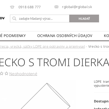
rglobal@rglobal.sk
0918 688 777
É PODMIENKY
OCHRANA OSOBNÝCH ÚDAJOV
KO
Vrecia, vrecká, sáčky LDPE pre potraviny a priemysel
Vrecko s tro
ECKO S TROMI DIERK
Neohodnotené
LDPE tran
vypusteni
Dostupn
Jednotk