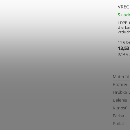
VREC
Skla
LDPE t
dierka
vzduc
11 
13,53
0,14 € 
Materiál
Rozmer
Hrúbka 
Balenie
Klznosť
Farba
Potlač