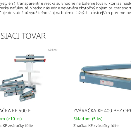
yetylén ) transparentné vrecká sú vhodne na balenie tovaru ktorí sa nás
vrecká nafúknuté. Vrecko následne nevytvára zbytočný objem pri transport
čuje dostatočnú využiteľnosť aj na balenie ťažkých a ostrejších predmetov
SIACI TOVAR
Kód:
971
AČKA KF 600 F
ZVÁRAČKA KF 400 BEZ O
dom
(>10 ks)
Skladom
(5 ks)
a:
KF zváračky fólie
Značka:
KF zváračky fólie