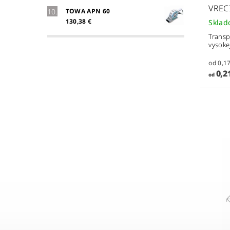
VREC
TOWA APN 60
130,38 €
Skla
Transp
vysokej
0,21
od