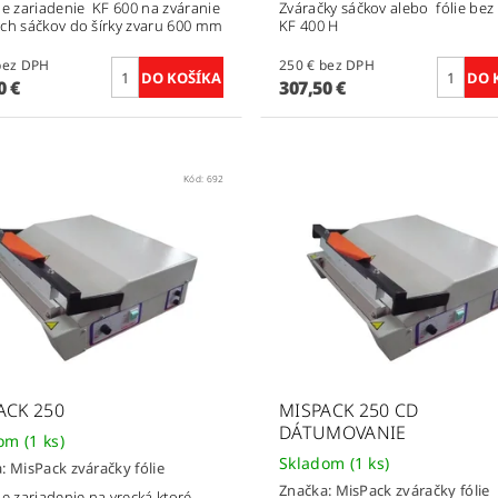
ie zariadenie KF 600 na zváranie
Zváračky sáčkov alebo fólie bez
ch sáčkov do šírky zvaru 600 mm
KF 400 H
90 € bez DPH
250 € bez DPH
0 €
307,50 €
Kód:
692
ACK 250
MISPACK 250 CD
DÁTUMOVANIE
dom
(1 ks)
Skladom
(1 ks)
a:
MisPack zváračky fólie
Značka:
MisPack zváračky fólie
ie zariadenie na vrecká ktoré