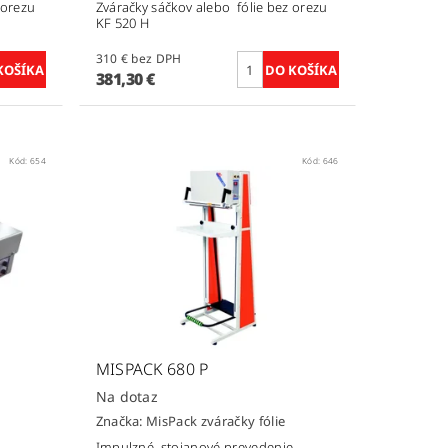
 orezu
Zváračky sáčkov alebo fólie bez orezu
KF 520 H
310 € bez DPH
381,30 €
Kód:
654
Kód:
646
MISPACK 680 P
Na dotaz
Značka:
MisPack zváračky fólie
Impulzné stojanové prevedenie