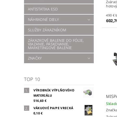
Zvárac
hotový
ANTISTATIKA ESD
4
NÁHRADNÉ DIELY
602,7
SLUŽBY ZÁKAZNÍKOM
ZÁKAZKOVÉ BALENIE DO FÓLIE,
VIAZANIE, PÁSKOVANIE,
MARKETINGOVÉ BALENIE
ZNAČKY
TOP 10
VÝROBNÍK VÝPLŇOVÉHO
MATERIÁLU
MISP
516,60 €
Skla
VÁKUOVÉ PA/PE VRECKÁ
Značk
0,10 €
Zvárac