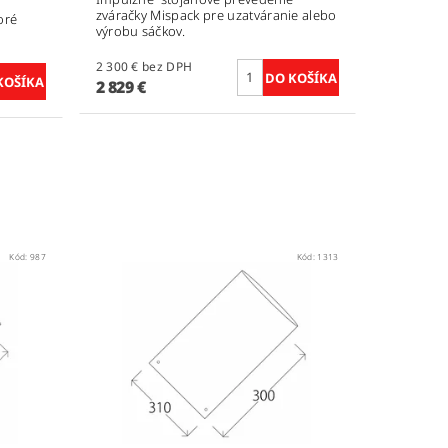
zváračky Mispack pre uzatváranie alebo
oré
výrobu sáčkov.
2 300 € bez DPH
2 829 €
Kód:
987
Kód:
1313