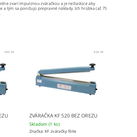
ledne zvarí impulznou zváračkou a je nežiadúce aby
e a tým sa ponižujú prepravné náklady. Ich hrúbka (až 75
.
Kód:
98
Kód:
99
REZU
ZVÁRAČKA KF 520 BEZ OREZU
Skladom
(1 ks)
Značka:
KF zváračky fólie