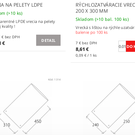
IA NA PELETY LDPE
RÝCHLOZATVÁRACIE VRE
200 X 300 MM
dom
(>10 ks)
Skladom
(>10 bal. 100 ks)
arentné LPDE vrecia na pelety
 kvality !
Vrecká s lištou na rýchle uzatvá
balenie po 100 ks
od 0,17 € bez DPH
DETAIL
 €
7 € bez DPH
8,61 €
0,09 € / 1 ks
Kód:
1314