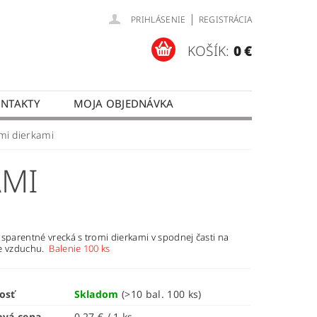
|
PRIHLÁSENIE
REGISTRÁCIA
KOŠÍK:
0 €
NTAKTY
MOJA OBJEDNÁVKA
mi dierkami
AMI
sparentné vrecká s tromi dierkami v spodnej časti na
e vzduchu.
Balenie 100 ks
osť
Skladom
(>10 bal. 100 ks)
ová cena
0,27 € / 1 ks