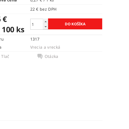
22 € bez DPH
 €
. 100 ks
ru
1317
a
Vrecia a vrecká
Tlač
Otázka