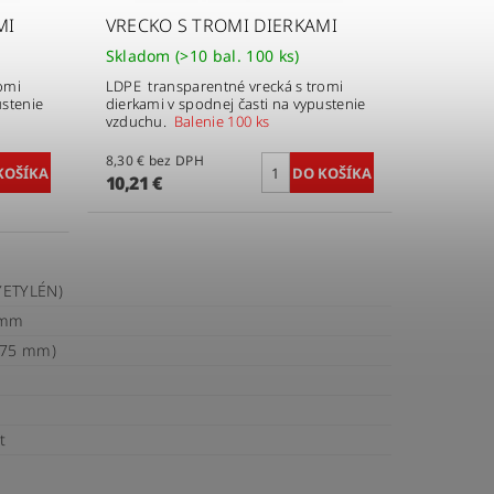
MI
VRECKO S TROMI DIERKAMI
Skladom
(>10 bal. 100 ks)
omi
LDPE transparentné vrecká s tromi
ustenie
dierkami v spodnej časti na vypustenie
vzduchu.
Balenie 100 ks
8,30 € bez DPH
10,21 €
YETYLÉN)
 mm
075 mm)
t
e