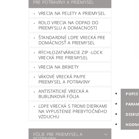
PRE POTRAVINY A PRIEMYSEL
VRECIA NA PELETY A PRIEMYSEL
ROLO VRECIA NA ODPAD DO
PRIEMYSLU A DOMACNOSTI
ŠTANDARDNÉ LDPE VRECKÁ PRE
DOMÁCNOSŤ A PRIEMYSEL
RÝCHLOZATVÁRACIE ZIP -LOCK
VRECKÁ PRE PRIEMYSEL
VRECIA NA BRIKETY
VÁKOVÉ VRECKÁ PA/PE
PRIEMYSEL A POTRAVINY
ANTISTATICKÉ VRECKÁ A
POPIS
BUBLINKOVÁ FÓLIA
PARAM
LDPE VRECKÁ S TROMI DIERKAMI
NA VYPUSTENIE PREBYTOČNÉHO
DISKU
VZDUCHU
HODN
FÓLIE PRE PRIEMYSEL A
POTRAVINY