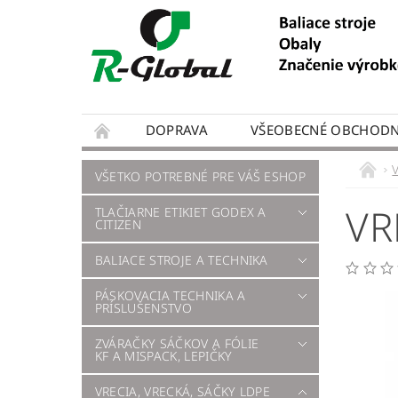
DOPRAVA
VŠEOBECNÉ OBCHODN
VŠETKO POTREBNÉ PRE VÁŠ ESHOP
VR
TLAČIARNE ETIKIET GODEX A
CITIZEN
BALIACE STROJE A TECHNIKA
PÁSKOVACIA TECHNIKA A
PRÍSLUŠENSTVO
ZVÁRAČKY SÁČKOV A FÓLIE
KF A MISPACK, LEPIČKY
VRECIA, VRECKÁ, SÁČKY LDPE