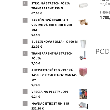
STROJNÁ STRETCH FÓLIA
majú t
TRANSPARENT 150 %
67,65 €
1 783
KARTÓNOVÁ KRABICA 3
VRSTVOVÁ 400 X 300 X 200
MM
0,54 €
BUBLINKOVÁ FÓLIA 1 X 100 M
22,02 €
POD
TRANSPARENTNÁ STRETCH
FÓLIA
7,55 €
ANTISTATICKÉ ESD VRECKÁ
1450 + 2 X 750 X 1632 MM/145
MY
9,96 €
VRECIA NA PELETY LDPE
0,21 €
NAVÍJAČ ETIKIET UN 115
332,10 €