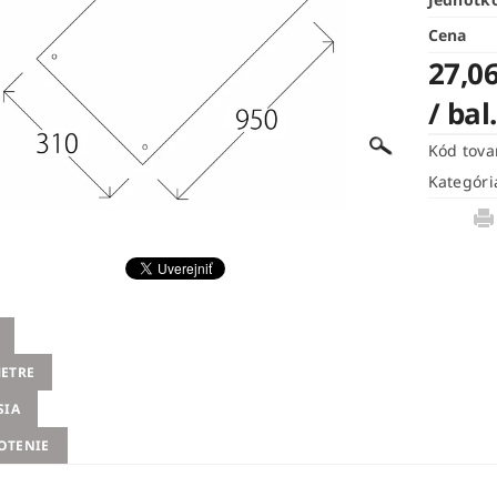
Cena
27,06
/ bal
Kód tova
Kategóri
ETRE
SIA
OTENIE