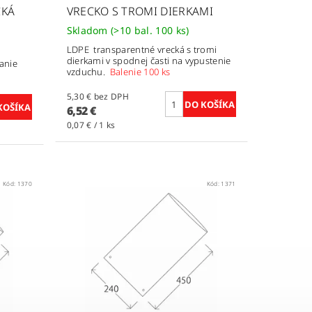
CKÁ
VRECKO S TROMI DIERKAMI
Skladom
(>10 bal. 100 ks)
LDPE transparentné vrecká s tromi
dierkami v spodnej časti na vypustenie
ranie
vzduchu.
Balenie 100 ks
5,30 € bez DPH
6,52 €
0,07 € / 1 ks
Kód:
1370
Kód:
1371