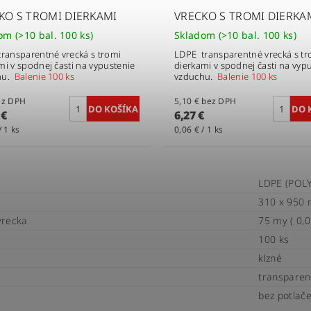
KO S TROMI DIERKAMI
VRECKO S TROMI DIERKA
dom
(>10 bal. 100 ks)
Skladom
(>10 bal. 100 ks)
ransparentné vrecká s tromi
LDPE transparentné vrecká s tr
mi v spodnej časti na vypustenie
dierkami v spodnej časti na vyp
hu.
Balenie 100 ks
vzduchu.
Balenie 100 ks
€ bez DPH
5,10 € bez DPH
 €
6,27 €
/ 1 ks
0,06 € / 1 ks
LDPE (POL
310 x 950
vrecka
75 my ( 0,
100 ks
klzné
transparen
bez potlač